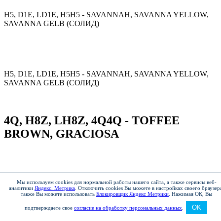
H5, D1E, LD1E, H5H5 - SAVANNAH, SAVANNA YELLOW,
SAVANNA GELB (СОЛИД)
H5, D1E, LD1E, H5H5 - SAVANNAH, SAVANNA YELLOW,
SAVANNA GELB (СОЛИД)
4Q, H8Z, LH8Z, 4Q4Q - TOFFEE
BROWN, GRACIOSA
Мы используем cookies для нормальной работы нашего сайта, а также сервисы веб-
4Q, H8Z, LH8Z, 4Q4Q - TOFFEE BROWN, GRACIOSA
аналитики
Яндекс. Метрика
.
Отключить cookies Вы можете в настройках своего браузер
также Вы можете использовать
Блокировщик Яндекс Метрики
.
Нажимая ОК, Вы
OK
подтверждаете свое
согласие на обработку персональных данных
.