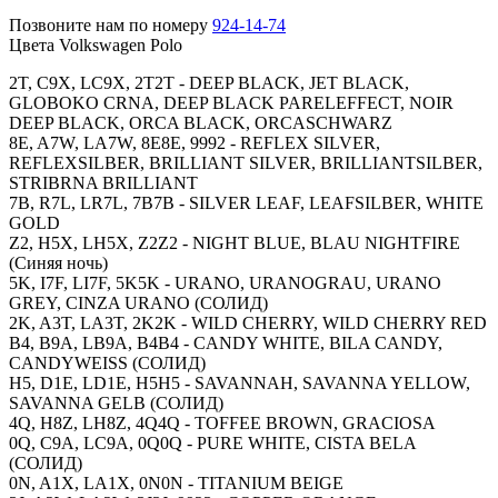
Позвоните нам по номеру
924-14-74
Цвета Volkswagen Polo
2T, C9X, LC9X, 2T2T - DEEP BLACK, JET BLACK,
GLOBOKO CRNA, DEEP BLACK PARELEFFECT, NOIR
DEEP BLACK, ORCA BLACK, ORCASCHWARZ
8E, A7W, LA7W, 8E8E, 9992 - REFLEX SILVER,
REFLEXSILBER, BRILLIANT SILVER, BRILLIANTSILBER,
STRIBRNA BRILLIANT
7B, R7L, LR7L, 7B7B - SILVER LEAF, LEAFSILBER, WHITE
GOLD
Z2, H5X, LH5X, Z2Z2 - NIGHT BLUE, BLAU NIGHTFIRE
(Синяя ночь)
5K, I7F, LI7F, 5K5K - URANO, URANOGRAU, URANO
GREY, CINZA URANO (СОЛИД)
2K, A3T, LA3T, 2K2K - WILD CHERRY, WILD CHERRY RED
B4, B9A, LB9A, B4B4 - CANDY WHITE, BILA CANDY,
CANDYWEISS (СОЛИД)
H5, D1E, LD1E, H5H5 - SAVANNAH, SAVANNA YELLOW,
SAVANNA GELB (СОЛИД)
4Q, H8Z, LH8Z, 4Q4Q - TOFFEE BROWN, GRACIOSA
0Q, C9A, LC9A, 0Q0Q - PURE WHITE, CISTA BELA
(СОЛИД)
0N, A1X, LA1X, 0N0N - TITANIUM BEIGE