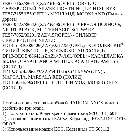
FE87-7163/886418(ZAZ)/163(OPEL) - СВЕТЛО-
СЕРЕБРИСТЫЙ, SILVER LIGHTNING, LICHTSILBER
FE87-7155/155(OPEL) - МУНЛАНД, MOONLAND (Лунная
дорога)
FE87-9423/886426(ZAZ)/298(OPEL) - ЧЕРНАЯ ПОЛНОЧЬ,
NIGHT BLACK, MITTERNACHTSCHWARZ
FE87-7052/80201(ZAZ)/157(OPEL) - СИЛЬВЕР
СЕРЕБРИСТЫЙ, SILVER
FD13-51RP/886406(ZAZ)/22L/269(OPEL) - КОРОЛЕВСКИЙ
СИНИЙ, KING BLUE, KOENIGSBLAU (СОЛИД)
DF13-OEOB/886421(ZAZ)/474/10L(OPEL) - КАСАБЛАНКА
БЕЛАЯ, CASABLANCA WHITE, CASABLANCAWEISS
(СОЛИД)
FD13-31V4/886423(ZAZ)/LH3D(VOLKSWAGEN) -
МАРСАЛА, MARSALA RED (СОЛИД)
FD13-6664/390(OPEL) - ЗЕЛЁНЫЙ МОХ, MOSS GREEN
(СОЛИД)
Историю покраски автомобилей ЛАНОС/LANOS можно
разбить на три этапа.
1) Польский этап. Коды краски имеют вид 92U, 10L, 60F
2) Использование краски БАСФ. Коды вида FE87-1167, DF13-
OEOB
3) Использование краски КСС. Коды вида ТТ 663112