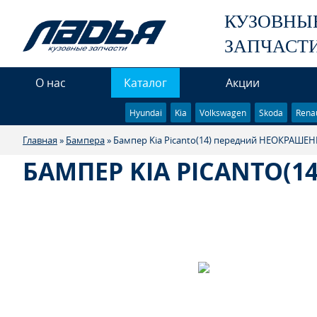
КУЗОВНЫ
ЗАПЧАСТ
О нас
Каталог
Акции
Hyundai
Kia
Volkswagen
Skoda
Renau
Главная
»
Бампера
» Бампер Kia Picanto(14) передний НЕОКРАШ
БАМПЕР KIA PICANTO(