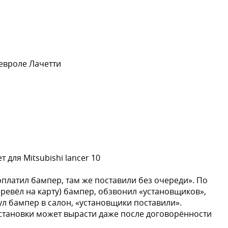
евроле Лачетти
 для Mitsubishi lancer 10
оплатил бампер, там же поставили без очереди». По
еревёл на карту) бампер, обзвонил «установщиков»,
ул бампер в салон, «установщики поставили».
становки может вырасти даже после договорённости