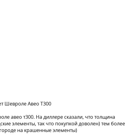
ет Шевроле Авео Т300
роле авео т300. На диллере сказали, что толщина
дские элементы, так что покупкой доволен) тем более
в городе на крашенные элементы)