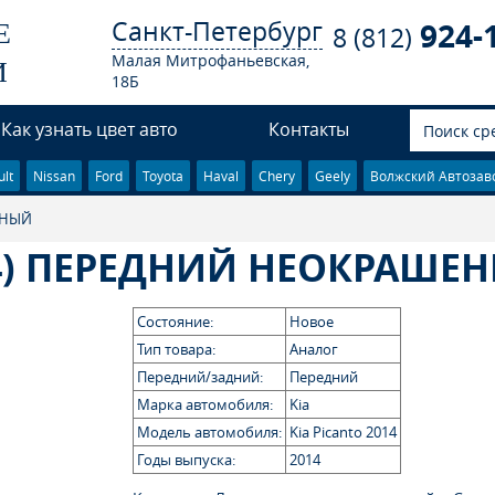
Санкт-Петербург
924-
Е
8 (812)
Малая Митрофаньевская,
И
18Б
Как узнать цвет авто
Контакты
lt
Nissan
Ford
Toyota
Haval
Chery
Geely
Волжский Автозав
ЕННЫЙ
14) ПЕРЕДНИЙ НЕОКРАШЕ
Состояние:
Новое
Тип товара:
Аналог
Передний/задний:
Передний
Марка автомобиля:
Kia
Модель автомобиля:
Kia Picanto 2014
Годы выпуска:
2014