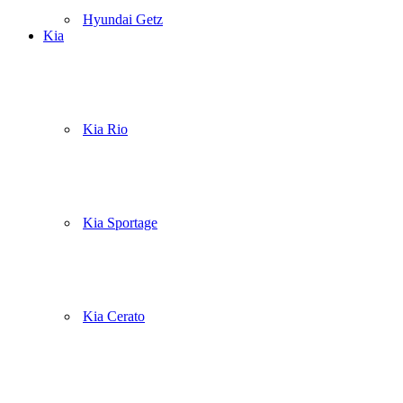
Hyundai Getz
Kia
Kia Rio
Kia Sportage
Kia Cerato