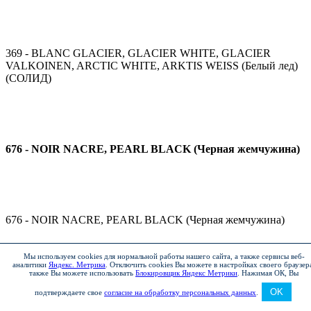
369 - BLANC GLACIER, GLACIER WHITE, GLACIER
VALKOINEN, ARCTIC WHITE, ARKTIS WEISS (Белый лед)
(СОЛИД)
676 - NOIR NACRE, PEARL BLACK (Черная жемчужина)
676 - NOIR NACRE, PEARL BLACK (Черная жемчужина)
Мы используем cookies для нормальной работы нашего сайта, а также сервисы веб-
аналитики
Яндекс. Метрика
.
Отключить cookies Вы можете в настройках своего браузер
также Вы можете использовать
Блокировщик Яндекс Метрики
.
Нажимая ОК, Вы
676 - NOIR NACRE, PEARL BLACK (Черная жемчужина)
OK
подтверждаете свое
согласие на обработку персональных данных
.