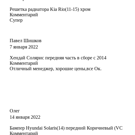
195 - СЕРДОЛИК (SERDOLIK)
Решетка радиатора Kia Rio(11-15) хром
Комментарий
Супер
221,369 - ЛЕДНИКОВЫЙ (LEDNIKOVY) (СОЛИД)
Павел Шишков
7 января 2022
Хендай Солярис передняя часть в сборе с 2014
221,369 - ЛЕДНИКОВЫЙ (LEDNIKOVY) (СОЛИД)
Комментарий
Отличный менеджер, хорошие цены,все Ок.
221,369 - ЛЕДНИКОВЫЙ (LEDNIKOVY) (СОЛИД)
Олег
221,369 - ЛЕДНИКОВЫЙ (LEDNIKOVY) (СОЛИД)
14 января 2022
Бампер Hyundai Solaris(14) передний Коричневый (VC
Комментарий