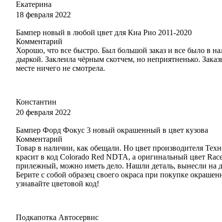
Екатерина
492 - БЛЮЗ (BLUZ)
18 февраля 2022
Бампер новый в любой цвет для Киа Рио 2011-2020
Комментарий
Хорошо, что все быстро. Был большой заказ и все было в н
496 - ФАНТОМ (PHANTOM)
дыркой. Заклеила чёрным скотчем, но неприятненько. Заказ
месте ничего не смотрела.
496 - ФАНТОМ (PHANTOM)
Константин
20 февраля 2022
Бампер Форд Фокус 3 новый окрашенный в цвет кузова
Комментарий
496 - ФАНТОМ (PHANTOM)
Товар в наличии, как обещали. Но цвет производителя Тех
красит в код Colorado Red NDTA, а оригинальный цвет Ra
прилежный, можно иметь дело. Нашли деталь, вынесли на дн
Берите с собой образец своего окраса при покупке окрашен
узнавайте цветовой код!
496 - ФАНТОМ (PHANTOM)
Подкапотка Автосервис