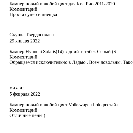
Бампер новый в любой цвет для Киа Рио 2011-2020
372 - КРИПТОН (KRIPTON)
Комментарий
Проста супер и диёщва
372 - КРИПТОН (KRIPTON)
Скупка Твердосплава
29 января 2022
Бампер Hyundai Solaris(14) задний хэтчбек Серый (S
Комментарий
492 - БЛЮЗ (BLUZ)
Обращаемся исключительно в Ладью . Всем довольны. Такс
492 - БЛЮЗ (BLUZ)
михаил
5 февраля 2022
Бампер новый в любой цвет Volkswagen Polo рестайл
Комментарий
492 - БЛЮЗ (BLUZ)
Отличные цены )