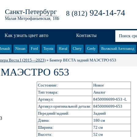
Санкт-Петербург
924-14-74
8 (812)
Малая Митрофаньевская, 18Б
Как узнать цвет авто
Контакты
Renault
Nissan
Ford
Toyota
Haval
Chery
Geely
Волжский Автозавод
пера Веста I (2015—2023)
» Бампер ВЕСТА задний МАЭСТРО 653
МАЭСТРО 653
Состояние:
Новое
Тип товара:
Аналог
Артикул:
8450006699-653 -L
Артикул оригинальной детали:
8450006699-653
Передний/задний:
Задний
Длина:
180 см
Ширина:
72 см
Высота:
52 см