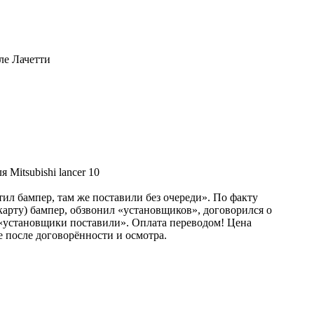
ле Лачетти
 Mitsubishi lancer 10
тил бампер, там же поставили без очереди». По факту
 карту) бампер, обзвонил «установщиков», договорился о
, «установщики поставили». Оплата переводом! Цена
 после договорённости и осмотра.