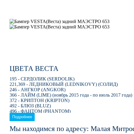
ЦВЕТА ВЕСТА
195 - СЕРДОЛИК (SERDOLIK)
221,369 - ЛЕДНИКОВЫЙ (LEDNIKOVY) (СОЛИД)
246 - АНГКОР (ANGKOR)
366 - ЛАЙМ (LIME) (ноябрь 2015 года - по июль 2017 года)
372 - КРИПТОН (KRIPTON)
492 - БЛЮЗ (BLUZ)
496 - ФАНТОМ (PHANTOM)
608 - ПЛУТОН (PLUTON)
Подробнее
676 - ЧЕРНАЯ ЖЕМЧУЖИНА (CHERNAYA ZHEMCHUZH
691 - ПЛАТИНА (PLATINA)
Мы находимся по адресу: Малая Митро
247 - КАРФАГЕН (KARFAGEN)