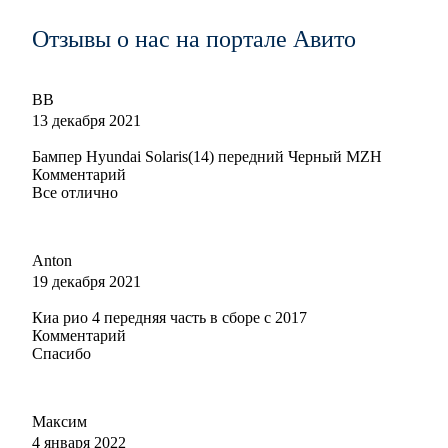
130 - МАРС (MARS)
616 - ТАЙФУН (TAIFUN) (Vesta Sport)
Отзывы о нас на портале Авито
476 - ДАЙВИНГ (DIVING) (с 2019)
653 - МАЭСТРО (MAESTRO) (с 2019)
293 - ГАРФИЛД (GARFIELD) (с 2022) (Vesta NG)
ВВ
619 - БУЛАТ (BULAT) (с 2022) (Vesta NG)
13 декабря 2021
Бампер Hyundai Solaris(14) передний Черный MZH
Комментарий
Все отлично
195 - СЕРДОЛИК (SERDOLIK)
Anton
19 декабря 2021
195 - СЕРДОЛИК (SERDOLIK)
Киа рио 4 передняя часть в сборе с 2017
Комментарий
Спасибо
195 - СЕРДОЛИК (SERDOLIK)
Максим
4 января 2022