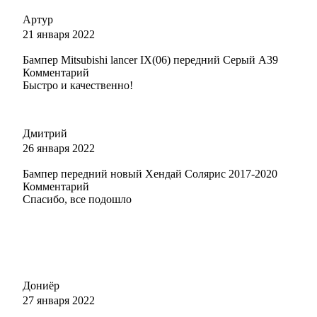
366 - ЛАЙМ (LIME) (ноябрь 2015 года - по июль 2017 года)
Артур
21 января 2022
Бампер Mitsubishi lancer IX(06) передний Серый A39
Комментарий
366 - ЛАЙМ (LIME) (ноябрь 2015 года - по июль 2017 года)
Быстро и качественно!
Дмитрий
366 - ЛАЙМ (LIME) (ноябрь 2015 года - по июль 2017 года)
26 января 2022
Бампер передний новый Хендай Солярис 2017-2020
Комментарий
Спасибо, все подошло
372 - КРИПТОН (KRIPTON)
372 - КРИПТОН (KRIPTON)
Дониёр
27 января 2022