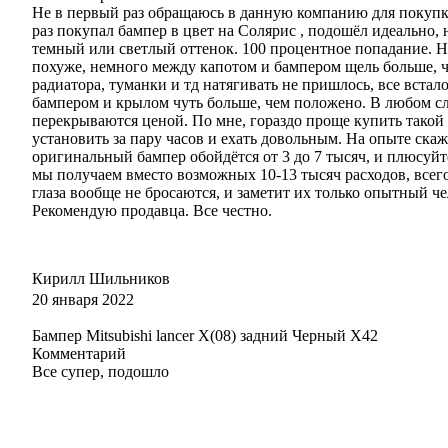
Не в первый раз обращаюсь в данную компанию для покупки
246 - АНГКОР (ANGKOR)
раз покупал бампер в цвет на Солярис , подошёл идеально, 
темный или светлый оттенок. 100 процентное попадание. На
похуже, немного между капотом и бампером щель больше, 
радиатора, туманки и тд натягивать не пришлось, все вста
бампером и крылом чуть больше, чем положено. В любом с
246 - АНГКОР (ANGKOR)
перекрываются ценой. По мне, гораздо проще купить такой
установить за пару часов и ехать довольным. На опыте скаж
оригинальный бампер обойдётся от 3 до 7 тысяч, и плюсуйт
мы получаем вместо возможных 10-13 тысяч расходов, всег
глаза вообще не бросаются, и заметит их только опытный че
246 - АНГКОР (ANGKOR)
Рекомендую продавца. Все честно.
Кирилл Шильников
246 - АНГКОР (ANGKOR)
20 января 2022
Бампер Mitsubishi lancer X(08) задний Черный X42
Комментарий
Все супер, подошло
366 - ЛАЙМ (LIME) (ноябрь 2015 года - по июль 2017 года)