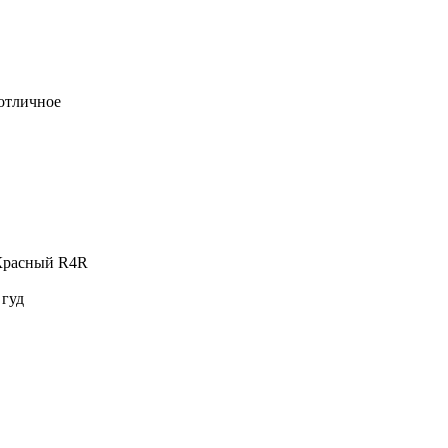
 отличное
 Красный R4R
 гуд