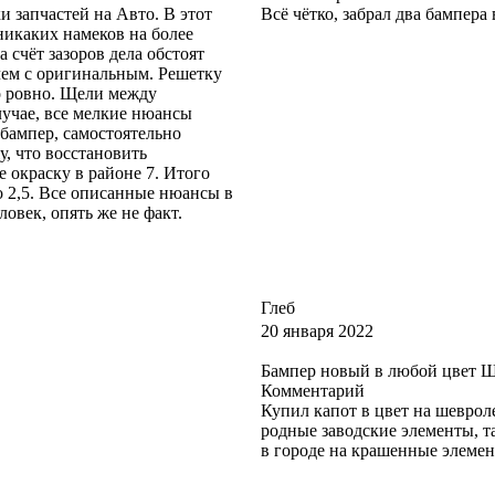
 запчастей на Авто. В этот
Всё чётко, забрал два бампера
никаких намеков на более
 счёт зазоров дела обстоят
чем с оригинальным. Решетку
ло ровно. Щели между
лучае, все мелкие нюансы
 бампер, самостоятельно
у, что восстановить
е окраску в районе 7. Итого
о 2,5. Все описанные нюансы в
ловек, опять же не факт.
Глеб
20 января 2022
Бампер новый в любой цвет 
Комментарий
Купил капот в цвет на шевроле
родные заводские элементы, та
в городе на крашенные элеме