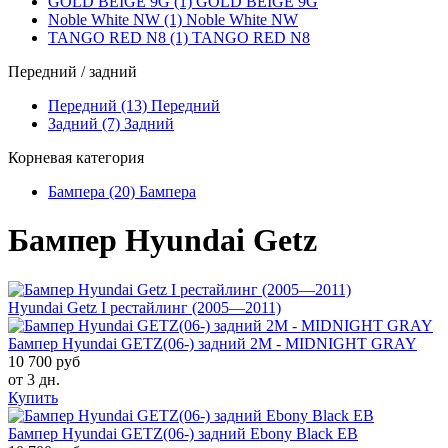
GOLD BEIGE 9G (1)
GOLD BEIGE 9G
Noble White NW (1)
Noble White NW
TANGO RED N8 (1)
TANGO RED N8
Передний / задний
Передний (13)
Передний
Задний (7)
Задний
Корневая категория
Бампера (20)
Бампера
Бампер Hyundai Getz
Hyundai Getz I рестайлинг (2005—2011)
Бампер Hyundai GETZ(06-) задний 2M - MIDNIGHT GRAY
10 700 руб
от 3 дн.
Купить
Бампер Hyundai GETZ(06-) задний Ebony Black EB