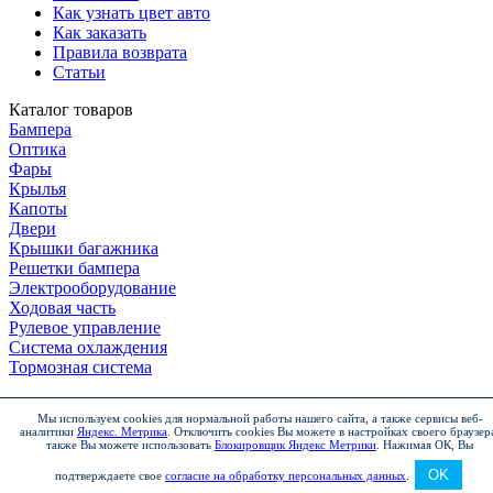
Как узнать цвет авто
Как заказать
Правила возврата
Статьи
Каталог товаров
Бампера
Оптика
Фары
Крылья
Капоты
Двери
Крышки багажника
Решетки бампера
Электрооборудование
Ходовая часть
Рулевое управление
Система охлаждения
Тормозная система
Мы используем cookies для нормальной работы нашего сайта, а также сервисы веб-
аналитики
Яндекс. Метрика
.
Отключить cookies Вы можете в настройках своего браузер
Чтобы заказать товар
также Вы можете использовать
Блокировщик Яндекс Метрики
.
Нажимая ОК, Вы
OK
подтверждаете свое
согласие на обработку персональных данных
.
Позвоните нам по номеру
924-14-74