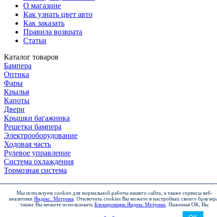
О магазине
Как узнать цвет авто
Как заказать
Правила возврата
Статьи
Каталог товаров
Бампера
Оптика
Фары
Крылья
Капоты
Двери
Крышки багажника
Решетки бампера
Электрооборудование
Ходовая часть
Рулевое управление
Система охлаждения
Тормозная система
Мы используем cookies для нормальной работы нашего сайта, а также сервисы веб-
аналитики
Яндекс. Метрика
.
Отключить cookies Вы можете в настройках своего браузер
Чтобы заказать товар
также Вы можете использовать
Блокировщик Яндекс Метрики
.
Нажимая ОК, Вы