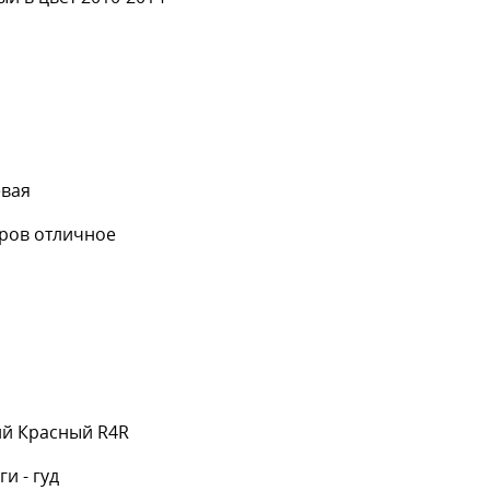
евая
аров отличное
ий Красный R4R
ги - гуд