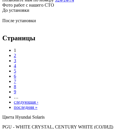
Фото работ с нашего СТО
До установки
После установки
Страницы
1
2
3
4
5
6
7
8
9
…
следующая ›
последняя »
Цвета Hyundai Solaris
PGU - WHITE CRYSTAL, CENTURY WHITE (СОЛИД)