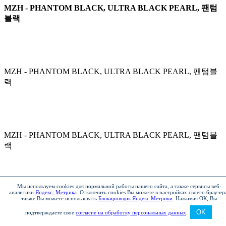
MZH - PHANTOM BLACK, ULTRA BLACK PEARL, 팬텀
블랙
MZH - PHANTOM BLACK, ULTRA BLACK PEARL, 팬텀블
랙
MZH - PHANTOM BLACK, ULTRA BLACK PEARL, 팬텀블
랙
Мы используем cookies для нормальной работы нашего сайта, а также сервисы веб-
аналитики
Яндекс. Метрика
.
Отключить cookies Вы можете в настройках своего браузер
MZH - PHANTOM BLACK, ULTRA BLACK PEARL, 팬텀블
также Вы можете использовать
Блокировщик Яндекс Метрики
.
Нажимая ОК, Вы
랙
OK
подтверждаете свое
согласие на обработку персональных данных
.