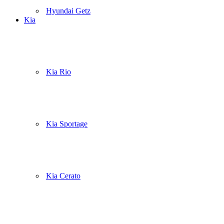
Hyundai Getz
Kia
Kia Rio
Kia Sportage
Kia Cerato