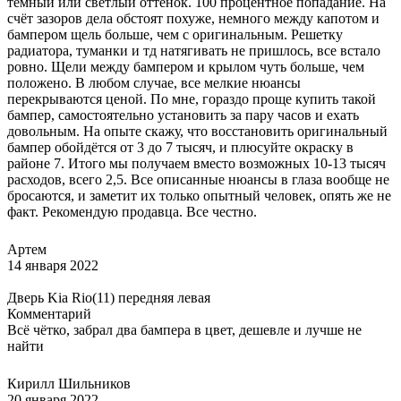
темный или светлый оттенок. 100 процентное попадание. На
счёт зазоров дела обстоят похуже, немного между капотом и
бампером щель больше, чем с оригинальным. Решетку
радиатора, туманки и тд натягивать не пришлось, все встало
ровно. Щели между бампером и крылом чуть больше, чем
положено. В любом случае, все мелкие нюансы
перекрываются ценой. По мне, гораздо проще купить такой
бампер, самостоятельно установить за пару часов и ехать
довольным. На опыте скажу, что восстановить оригинальный
бампер обойдётся от 3 до 7 тысяч, и плюсуйте окраску в
районе 7. Итого мы получаем вместо возможных 10-13 тысяч
расходов, всего 2,5. Все описанные нюансы в глаза вообще не
бросаются, и заметит их только опытный человек, опять же не
факт. Рекомендую продавца. Все честно.
Артем
14 января 2022
Дверь Kia Rio(11) передняя левая
Комментарий
Всё чётко, забрал два бампера в цвет, дешевле и лучше не
найти
Кирилл Шильников
20 января 2022