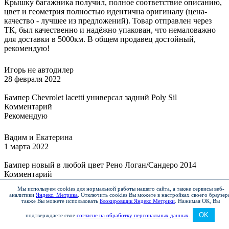
Крышку багажника получил, полное соответствие описанию,
цвет и геометрия полностью идентична оригиналу (цена-
качество - лучшее из предложений). Товар отправлен через
ТК, был качественно и надёжно упакован, что немаловажно
для доставки в 5000км. В общем продавец достойный,
рекомендую!
Игорь не автодилер
28 февраля 2022
Бампер Chevrolet lacetti универсал задний Poly Sil
Комментарий
Рекомендую
Вадим и Екатерина
1 марта 2022
Бампер новый в любой цвет Рено Логан/Сандеро 2014
Комментарий
Качество на высоте.
Мы используем cookies для нормальной работы нашего сайта, а также сервисы веб-
аналитики
Яндекс. Метрика
.
Отключить cookies Вы можете в настройках своего браузер
также Вы можете использовать
Блокировщик Яндекс Метрики
.
Нажимая ОК, Вы
Эльмин Гасымзаде
4 марта 2022
OK
подтверждаете свое
согласие на обработку персональных данных
.