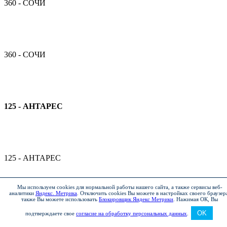
360 - СОЧИ
360 - СОЧИ
125 - АНТАРЕС
125 - АНТАРЕС
Мы используем cookies для нормальной работы нашего сайта, а также сервисы веб-
аналитики
Яндекс. Метрика
.
Отключить cookies Вы можете в настройках своего браузер
также Вы можете использовать
Блокировщик Яндекс Метрики
.
Нажимая ОК, Вы
125 - АНТАРЕС
OK
подтверждаете свое
согласие на обработку персональных данных
.