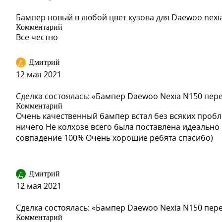
87U - PEARL BLACK
95U - DOVE SILVER
Бампер новый в любой цвет кузова для Daewoo nexi
Комментарий
Все честно
Д
Дмитрий
GAZ - OLYMPIC WHITE (СОЛИД)
12 мая 2021
Сделка состоялась: «Бампер Daewoo Nexia N150 пер
Комментарий
Очень качественный бампер встал без всяких пробл
GAZ - OLYMPIC WHITE (СОЛИД)
ничего Не колхозе всего была поставлена идеально
совпадение 100% Очень хорошие ребята спасибо)
GAZ - OLYMPIC WHITE (СОЛИД)
Д
Дмитрий
12 мая 2021
Сделка состоялась: «Бампер Daewoo Nexia N150 пер
Комментарий
GAZ - OLYMPIC WHITE (СОЛИД)