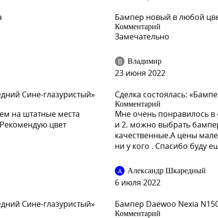
a
Бампер новый в любой цве
Комментарий
Замечательно
В
Владимир
23 июня 2022
едний Сине-глазуристый»
Сделка состоялась: «Бампе
Комментарий
ем на штатные места
Мне очень понравилось в ф
 Рекомендую цвет
и 2. можно выбрать бампер
качественные.А цены мале
ни у кого . Спасибо буду е
А
Александр Шкаредный
6 июля 2022
едний Сине-глазуристый»
Бампер Daewoo Nexia N15
Комментарий