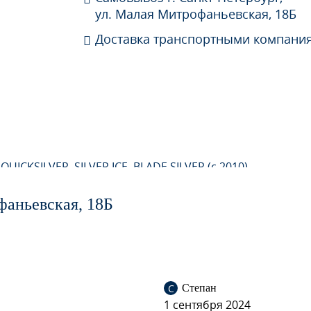
ул. Малая Митрофаньевская, 18Б
Доставка транспортными компани
QUICKSILVER, SILVER ICE, BLADE SILVER (c 2010)
ZARNY CARBON FLASH
фаньевская, 18Б
Касабланка) (СОЛИД)
С
Степан
1 сентября 2024