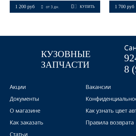
1 200 руб
1 700 руб
от 3 дн.
КУПИТЬ
GGE, 73L - SUPER RED (СОЛИД)
Сан
КУЗОВНЫЕ
92
GGE, 73L - SUPER RED (СОЛИД)
ЗАПЧАСТИ
8 
Акции
Вакансии
GGE, 73L - SUPER RED (СОЛИД)
Документы
Конфиденциально
GMJ, 74U - SPINEL RED
О магазине
Как узнать цвет ав
Как заказать
Правила возврата
Статьи