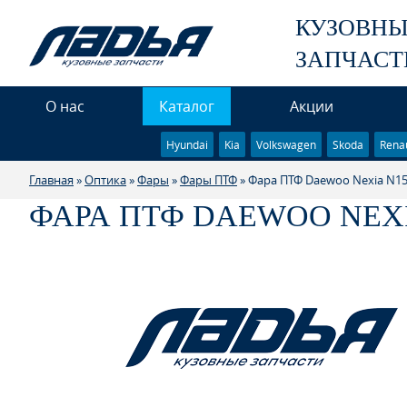
КУЗОВН
ЗАПЧАСТ
О нас
Каталог
Акции
Hyundai
Kia
Volkswagen
Skoda
Renau
Главная
»
Оптика
»
Фары
»
Фары ПТФ
» Фара ПТФ Daewoo Nexia N
ФАРА ПТФ DAEWOO NEX