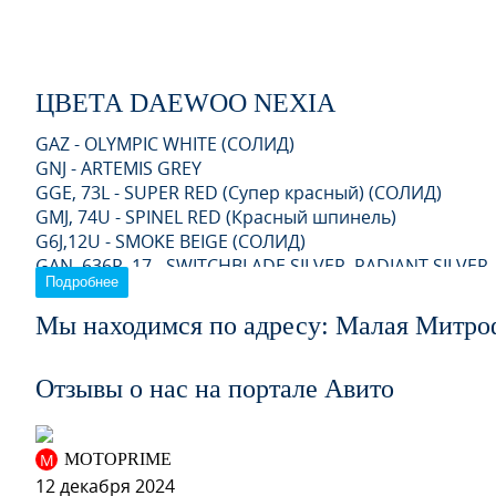
ЦВЕТА DAEWOO NEXIA
GAZ - OLYMPIC WHITE (СОЛИД)
GNJ - ARTEMIS GREY
GGE, 73L - SUPER RED (Супер красный) (СОЛИД)
GMJ, 74U - SPINEL RED (Красный шпинель)
G6J,12U - SMOKE BEIGE (СОЛИД)
GAN, 636R, 17 - SWITCHBLADE SILVER, RADIANT SILVER, 
Подробнее
GAR, 01Q, 22C - CARBON FLASH, GRAPHITSCHWARZ, C
GCT - MOROCCAN BLUE
Мы находимся по адресу: Малая Митро
GCW, 186 - MISTY LAKE, DIAMANTGRAU
GVL - DESERT BEIGE (Сахара) (c 2010)
Отзывы о нас на портале Авито
11U/10L - GALAXY WHITE, CASABLANCA WHITE (Белая 
35U, 2WU - MINT GREEN
39U - TROPIC GREEN
51U - GOLDEN YELLOW
M
MOTOPRIME
60U - BRIGHTON GOLD
12 декабря 2024