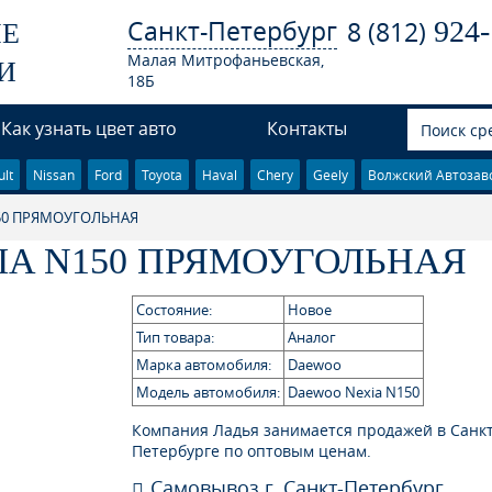
Санкт-Петербург
924-
8 (812)
ЫЕ
Малая Митрофаньевская,
И
18Б
Как узнать цвет авто
Контакты
lt
Nissan
Ford
Toyota
Haval
Chery
Geely
Волжский Автозав
150 ПРЯМОУГОЛЬНАЯ
IA N150 ПРЯМОУГОЛЬНАЯ
Состояние:
Новое
Тип товара:
Аналог
Марка автомобиля:
Daewoo
Модель автомобиля:
Daewoo Nexia N150
Компания Ладья занимается продажей в Санкт
Петербурге по оптовым ценам.
Самовывоз г. Санкт-Петербург,