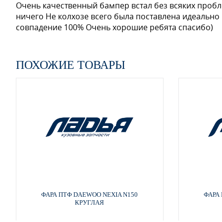
Очень качественный бампер встал без всяких пробл
ничего Не колхозе всего была поставлена идеально
совпадение 100% Очень хорошие ребята спасибо)
GNJ - ARTEMIS GREY
ПОХОЖИЕ ТОВАРЫ
GNJ - ARTEMIS GREY
GNJ - ARTEMIS GREY
GNJ - ARTEMIS GREY
ФАРА ПТФ DAEWOO NEXIA N150
ФАРА
КРУГЛАЯ
GGE, 73L - SUPER RED (СОЛИД)