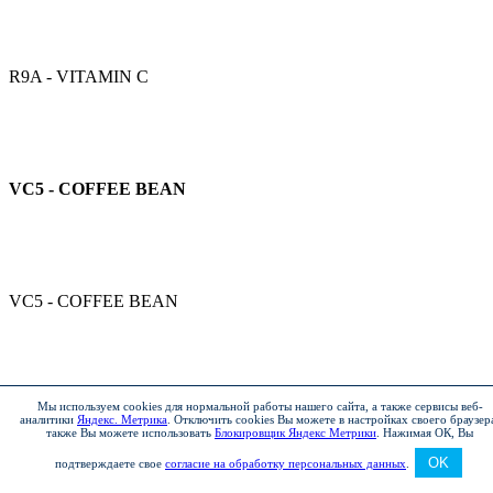
R9A - VITAMIN C
VC5 - COFFEE BEAN
VC5 - COFFEE BEAN
Мы используем cookies для нормальной работы нашего сайта, а также сервисы веб-
VC5 - COFFEE BEAN
аналитики
Яндекс. Метрика
.
Отключить cookies Вы можете в настройках своего браузер
также Вы можете использовать
Блокировщик Яндекс Метрики
.
Нажимая ОК, Вы
OK
подтверждаете свое
согласие на обработку персональных данных
.