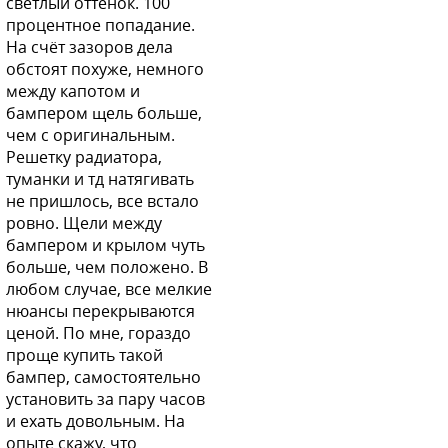
светлый оттенок. 100
X42 - Amethyst Black
процентное попадание.
На счёт зазоров дела
обстоят похуже, немного
между капотом и
бампером щель больше,
X42 - Amethyst Black
чем с оригинальным.
Решетку радиатора,
туманки и тд натягивать
не пришлось, все встало
X42 - Amethyst Black
ровно. Щели между
бампером и крылом чуть
больше, чем положено. В
любом случае, все мелкие
нюансы перекрываются
X42 - Amethyst Black
ценой. По мне, гораздо
проще купить такой
бампер, самостоятельно
установить за пару часов
и ехать довольным. На
P26 - Orient Red
опыте скажу, что