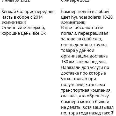
7 января 2022
8 января 2022
Хендай Солярис передняя
Бампер новый в любой
часть в сборе с 2014
цвет hyundai solaris 10-20
Комментарий
Комментарий
A31 - Cool Silver
Отличный менеджер,
В цвет абсолютно не
хорошие цены,все Ок.
попали, перекрашивал
заново за свой счет,
очень долгая отгрузка
товара у данной
A31 - Cool Silver
организации, доставка
130 км заняла неделю.
Навязали доп услуги по
доставке про которые
A31 - Cool Silver
узнал только при
получении, хотя сама
транспортная компания
сказала, что обрешётку
бампера можно было и
A31 - Cool Silver
не делать. Хотя заказывал
полтора года назад такой