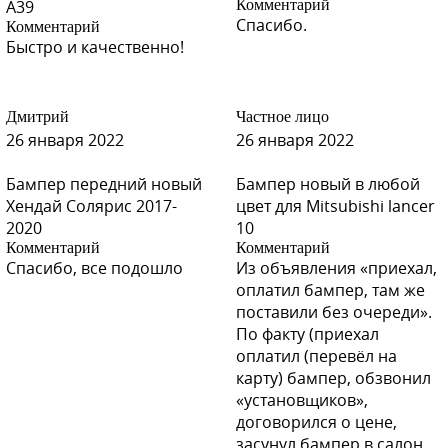
A39
Комментарий
Спасибо.
Комментарий
Быстро и качественно!
C06 - Greyish Brown
Дмитрий
Частное лицо
26 января 2022
26 января 2022
Бампер передний новый
Бампер новый в любой
D14 - Dark Blue
Хендай Солярис 2017-
цвет для Mitsubishi lancer
2020
10
Комментарий
Комментарий
Спасибо, все подошло
Из объявления «приехал,
оплатил бампер, там же
D14 - Dark Blue
поставили без очереди».
По факту (приехал
оплатил (перевёл на
карту) бампер, обзвонил
«установщиков»,
договорился о цене,
засунул бампер в салон,