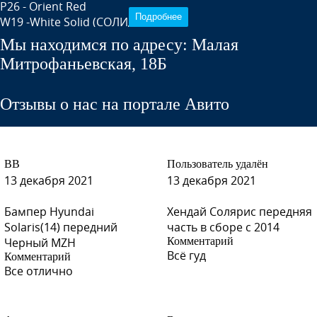
P26 - Orient Red
Подробнее
W19 -White Solid (СОЛИД)
C06 - Greyish Brown
Мы находимся по адресу: Малая
D14 - Dark Blue
Митрофаньевская, 18Б
Отзывы о нас на портале Авито
D17 - Kawasemi Blue
ВВ
Пользователь удалён
13 декабря 2021
13 декабря 2021
D17 - Kawasemi Blue
Бампер Hyundai
Хендай Солярис передняя
Solaris(14) передний
часть в сборе с 2014
Черный MZH
Комментарий
Всё гуд
Комментарий
D17 - Kawasemi Blue
Все отлично