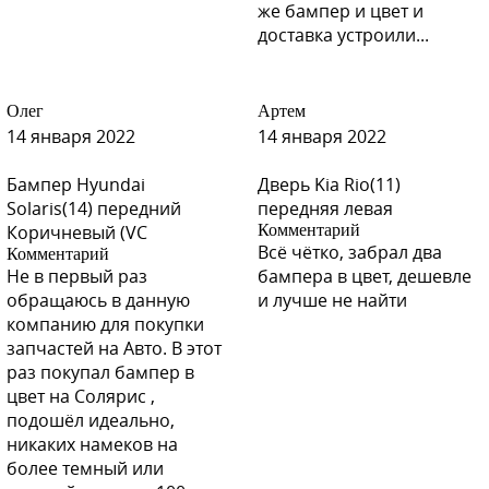
же бампер и цвет и
доставка устроили...
W13 - White Pearl
Олег
Артем
14 января 2022
14 января 2022
W13 - White Pearl
Бампер Hyundai
Дверь Kia Rio(11)
Solaris(14) передний
передняя левая
Коричневый (VC
Комментарий
Всё чётко, забрал два
Комментарий
Не в первый раз
бампера в цвет, дешевле
W13 - White Pearl
обращаюсь в данную
и лучше не найти
компанию для покупки
запчастей на Авто. В этот
раз покупал бампер в
W13 - White Pearl
цвет на Солярис ,
подошёл идеально,
никаких намеков на
более темный или