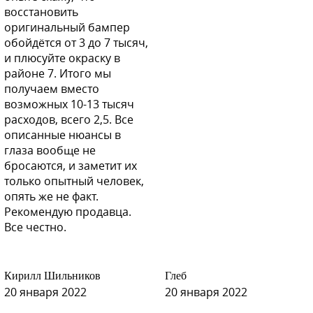
восстановить
оригинальный бампер
обойдётся от 3 до 7 тысяч,
P26 - Orient Red
и плюсуйте окраску в
районе 7. Итого мы
получаем вместо
возможных 10-13 тысяч
расходов, всего 2,5. Все
P26 - Orient Red
описанные нюансы в
глаза вообще не
бросаются, и заметит их
только опытный человек,
опять же не факт.
P26 - Orient Red
Рекомендую продавца.
Все честно.
W19 - White Solid (СОЛИД)
Кирилл Шильников
Глеб
20 января 2022
20 января 2022