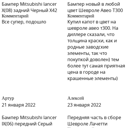
Бампер Mitsubishi lancer
Бампер новый в любой
X(08) задний Черный X42
цвет Шевроле Авео Т300
W19 - White Solid (СОЛИД)
Комментарий
Комментарий
Все супер, подошло
Купил капот в цвет на
шевроле авео т300. На
диллере сказали, что
W19 - White Solid (СОЛИД)
толщина краски, как и
родные заводские
элементы, так что
покупкой доволен) тем
более тут самая приятная
W19 - White Solid (СОЛИД)
цена в городе на
крашенные элементы)
C06 - Greyish Brown
Артур
Алексей
21 января 2022
23 января 2022
Бампер Mitsubishi lancer
Передняя часть в сборе
IX(06) передний Серый
Шевроле Лачетти
C06 - Greyish Brown