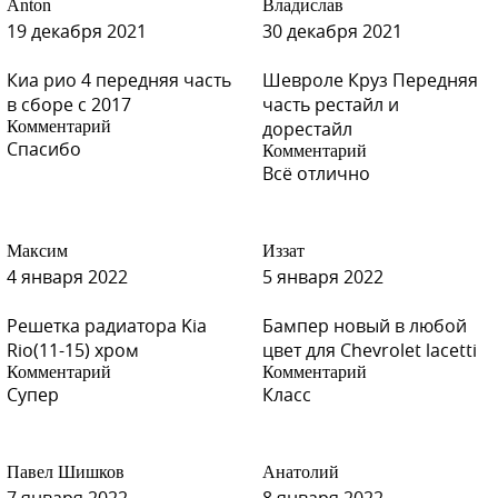
Anton
Владислав
19 декабря 2021
30 декабря 2021
D17 - Kawasemi Blue
Киа рио 4 передняя часть
Шевроле Круз Передняя
в сборе с 2017
часть рестайл и
Комментарий
дорестайл
Спасибо
U17 - Titanium Grey
Комментарий
Всё отлично
Максим
Иззат
U17 - Titanium Grey
4 января 2022
5 января 2022
Решетка радиатора Kia
Бампер новый в любой
Rio(11-15) хром
цвет для Chevrolet lacetti
Комментарий
Комментарий
U17 - Titanium Grey
Супер
Класс
Павел Шишков
Анатолий
U17 - Titanium Grey