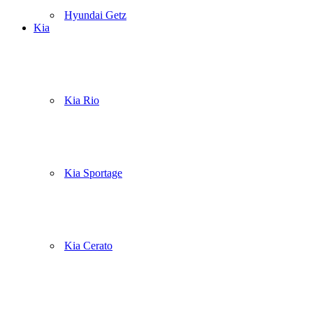
Hyundai Getz
Kia
Kia Rio
Kia Sportage
Kia Cerato