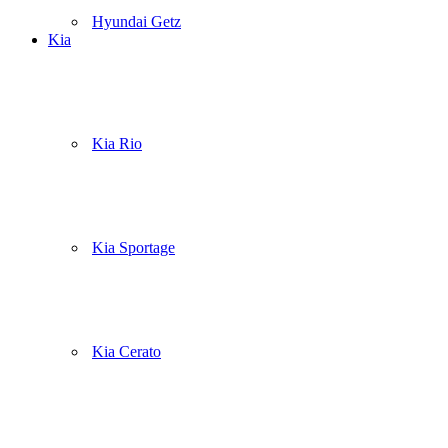
Hyundai Getz
Kia
Kia Rio
Kia Sportage
Kia Cerato