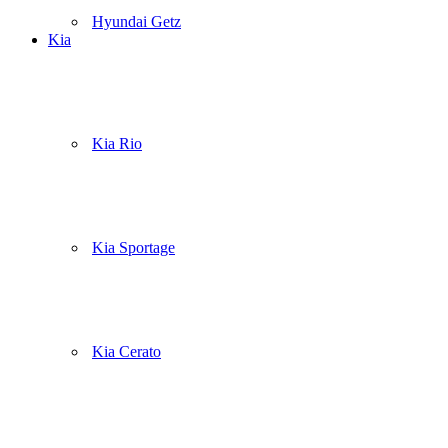
Hyundai Getz
Kia
Kia Rio
Kia Sportage
Kia Cerato