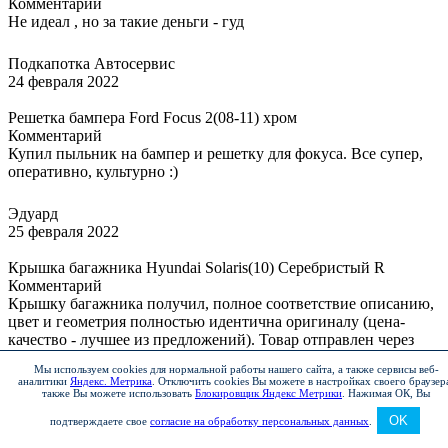
Комментарий
Не идеал , но за такие деньги - гуд
Подкапотка Автосервис
24 февраля 2022
Решетка бампера Ford Focus 2(08-11) хром
Комментарий
Купил пыльник на бампер и решетку для фокуса. Все супер,
оперативно, культурно :)
Эдуард
25 февраля 2022
Крышка багажника Hyundai Solaris(10) Серебристый R
Комментарий
Крышку багажника получил, полное соответствие описанию,
цвет и геометрия полностью идентична оригиналу (цена-
качество - лучшее из предложений). Товар отправлен через
ТК, был качественно и надёжно упакован, что немаловажно
Мы используем cookies для нормальной работы нашего сайта, а также сервисы веб-
для доставки в 5000км. В общем продавец достойный,
аналитики
Яндекс. Метрика
.
Отключить cookies Вы можете в настройках своего браузер
рекомендую!
также Вы можете использовать
Блокировщик Яндекс Метрики
.
Нажимая ОК, Вы
OK
подтверждаете свое
согласие на обработку персональных данных
.
Игорь не автодилер