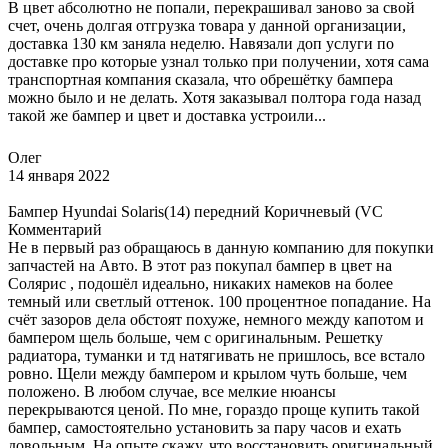
В цвет абсолютно не попали, перекрашивал заново за свой
счет, очень долгая отгрузка товара у данной организации,
доставка 130 км заняла неделю. Навязали доп услуги по
доставке про которые узнал только при получении, хотя сама
транспортная компания сказала, что обрешётку бампера
можно было и не делать. Хотя заказывал полтора года назад
такой же бампер и цвет и доставка устроили...
Олег
14 января 2022
Бампер Hyundai Solaris(14) передний Коричневый (VC
Комментарий
Не в первый раз обращаюсь в данную компанию для покупки
запчастей на Авто. В этот раз покупал бампер в цвет на
Солярис , подошёл идеально, никаких намеков на более
темный или светлый оттенок. 100 процентное попадание. На
счёт зазоров дела обстоят похуже, немного между капотом и
бампером щель больше, чем с оригинальным. Решетку
радиатора, туманки и тд натягивать не пришлось, все встало
ровно. Щели между бампером и крылом чуть больше, чем
положено. В любом случае, все мелкие нюансы
перекрываются ценой. По мне, гораздо проще купить такой
бампер, самостоятельно установить за пару часов и ехать
довольным. На опыте скажу, что восстановить оригинальный