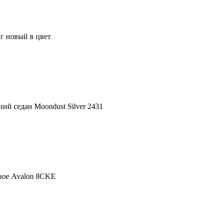
нг новый в цвет
ний седан Moondust Silver 2431
авое Avalon 8CKE