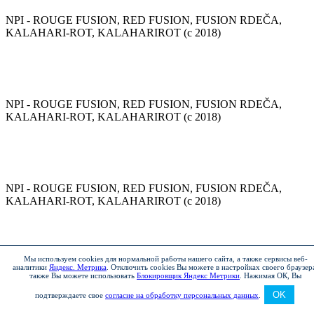
NPI - ROUGE FUSION, RED FUSION, FUSION RDEČA,
KALAHARI-ROT, KALAHARIROT (с 2018)
NPI - ROUGE FUSION, RED FUSION, FUSION RDEČA,
KALAHARI-ROT, KALAHARIROT (с 2018)
NPI - ROUGE FUSION, RED FUSION, FUSION RDEČA,
KALAHARI-ROT, KALAHARIROT (с 2018)
Мы используем cookies для нормальной работы нашего сайта, а также сервисы веб-
аналитики
Яндекс. Метрика
.
Отключить cookies Вы можете в настройках своего браузер
KNG - GRIS CASSIOPEE, CASSIOPEE GREY,
также Вы можете использовать
Блокировщик Яндекс Метрики
.
Нажимая ОК, Вы
CASSIOPEE HARMAA, STAHL-GRAU, CASSIOPEE
OK
подтверждаете свое
согласие на обработку персональных данных
.
GRAU (Серая Кассиопея) (с 2020)