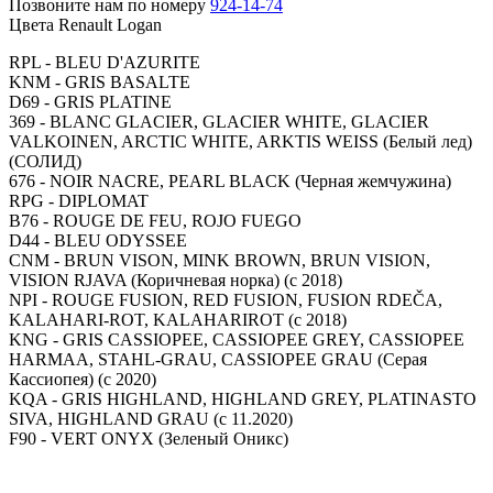
Позвоните нам по номеру
924-14-74
Цвета Renault Logan
RPL - BLEU D'AZURITE
KNM - GRIS BASALTE
D69 - GRIS PLATINE
369 - BLANC GLACIER, GLACIER WHITE, GLACIER
VALKOINEN, ARCTIC WHITE, ARKTIS WEISS (Белый лед)
(СОЛИД)
676 - NOIR NACRE, PEARL BLACK (Черная жемчужина)
RPG - DIPLOMAT
B76 - ROUGE DE FEU, ROJO FUEGO
D44 - BLEU ODYSSEE
CNM - BRUN VISON, MINK BROWN, BRUN VISION,
VISION RJAVA (Коричневая норка) (с 2018)
NPI - ROUGE FUSION, RED FUSION, FUSION RDEČA,
KALAHARI-ROT, KALAHARIROT (с 2018)
KNG - GRIS CASSIOPEE, CASSIOPEE GREY, CASSIOPEE
HARMAA, STAHL-GRAU, CASSIOPEE GRAU (Серая
Кассиопея) (с 2020)
KQA - GRIS HIGHLAND, HIGHLAND GREY, PLATINASTO
SIVA, HIGHLAND GRAU (с 11.2020)
F90 - VERT ONYX (Зеленый Оникс)