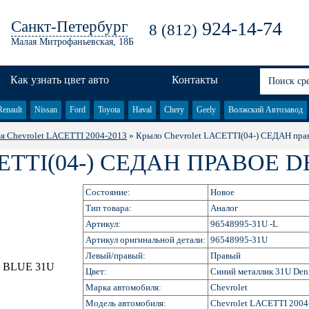
Санкт-Петербург
924-14-74
8 (812)
Малая Митрофаньевская, 18Б
Как узнать цвет авто
Контакты
Renault
Nissan
Ford
Toyota
Haval
Chery
Geely
Волжский Автозавод
я Chevrolet LACETTI 2004-2013
» Крыло Chevrolet LACETTI(04-) СЕДАН пр
TI(04-) СЕДАН ПРАВОЕ D
Состояние:
Новое
Тип товара:
Аналог
Артикул:
96548995-31U -L
Артикул оригинальной детали:
96548995-31U
Левый/правый:
Правый
Цвет:
Синий металлик 31U Den
Марка автомобиля:
Chevrolet
Модель автомобиля:
Chevrolet LACETTI 2004