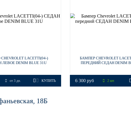
SILVER, RADIANT SILVER, QUICKSILVER, BLADE SILVER, S
, CZARNY CARBON FLASH
HITE (СОЛИД)
 CHEVROLET LACETTI(04-)
БАМПЕР CHEVROLET LACETT
 ЛЕВОЕ DENIM BLUE 31U
ПЕРЕДНИЙ СЕДАН DENIM B
6 300 руб
от 3 дн.
КУПИТЬ
2 шт.
фаньевская, 18Б