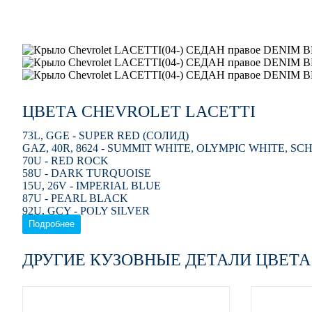
ЦВЕТА CHEVROLET LACETTI
73L, GGE - SUPER RED (СОЛИД)
GAZ, 40R, 8624 - SUMMIT WHITE, OLYMPIC WHITE, S
70U - RED ROCK
58U - DARK TURQUOISE
15U, 26V - IMPERIAL BLUE
87U - PEARL BLACK
92U, GCY - POLY SILVER
54U - SUNSET ORANGE
Подробнее
35U, 2WU - MINT GREEN
68U - MELANGE BEIGE
ДРУГИЕ КУЗОВНЫЕ ДЕТАЛИ ЦВЕТА
31U - DENIM BLUE
44V, 17U, 224L - KHAKI GREEN
GCV - PEWTER GREY
GCT - MOROCCAN BLUE
GCS, 50H - VELVET RED, WINTERBERRY RED