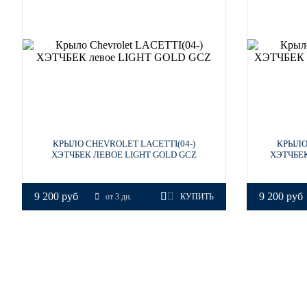
15U, 26V - IMPERIAL BLUE
15U, 26V - IMPERIAL BLUE
15U, 26V - IMPERIAL BLUE
КРЫЛО CHEVROLET LACETTI(04-)
КРЫЛО
ХЭТЧБЕК ЛЕВОЕ LIGHT GOLD GCZ
ХЭТЧБЕ
15U, 26V - IMPERIAL BLUE
9 200 руб
9 200 руб
от 3 дн.
КУПИТЬ
87U - PEARL BLACK