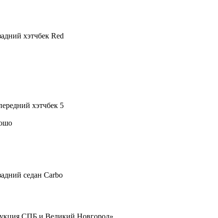
) задний хэтчбек Red
) передний хэтчбек 5
рошо
 задний седан Carbo
укция СПБ и Великий Новгород»