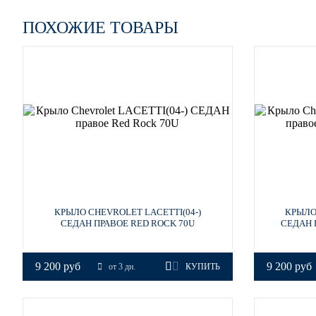
ПОХОЖИЕ ТОВАРЫ
58U - DARK TURQUOISE
КРЫЛО CHEVROLET LACETTI(04-)
КРЫЛО
СЕДАН ПРАВОЕ RED ROCK 70U
СЕДАН 
58U - DARK TURQUOISE
9 200 руб
9 200 руб
от 3 дн.
КУПИТЬ