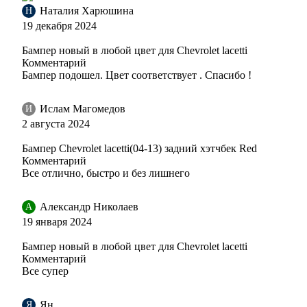
Наталия Харюшина
Н
19 декабря 2024
73L, GGE - SUPER RED (СОЛИД)
Бампер новый в любой цвет для Chevrolet lacetti
Комментарий
Бампер подошел. Цвет соответствует . Спасибо !
GAZ, 40R, 8624 - SUMMIT WHITE, OLYMPIC WHITE, S
Ислам Магомедов
И
2 августа 2024
Бампер Chevrolet lacetti(04-13) задний хэтчбек Red
GAZ, 40R, 8624 - SUMMIT WHITE, OLYMPIC WHITE, S
Комментарий
Все отлично, быстро и без лишнего
Александр Николаев
А
19 января 2024
GAZ, 40R, 8624 - SUMMIT WHITE, OLYMPIC WHITE, S
Бампер новый в любой цвет для Chevrolet lacetti
Комментарий
Все супер
GAZ, 40R, 8624 - SUMMIT WHITE, OLYMPIC WHITE, S
Ян
Я