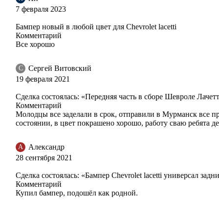
7 февраля 2023
Бампер новый в любой цвет для Chevrolet lacetti
70U - RED ROCK
Комментарий
Все хорошо
Сергей Витовский
С
70U - RED ROCK
19 февраля 2021
Сделка состоялась: «Передняя часть в сборе Шевроле Лачет
Комментарий
Молодцы все заделали в срок, отправили в Мурманск все п
70U - RED ROCK
состоянии, в цвет покрашено хорошо, работу сваю ребята д
Александр
А
28 сентября 2021
70U - RED ROCK
Сделка состоялась: «Бампер Chevrolet lacetti универсал за
Комментарий
Купил бампер, подошёл как родной.
58U - DARK TURQUOISE