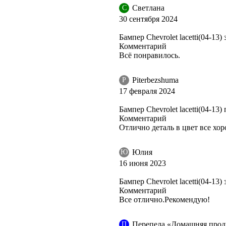
Светлана
С
30 сентября 2024
Бампер Chevrolet lacetti(04-13
Комментарий
Всё понравилось.
CHNEEWEISS, ARCTIC WHITE, BIALY SUMMIT (СОЛИД)
Piterbezshuma
P
17 февраля 2024
Бампер Chevrolet lacetti(04-13
CHNEEWEISS, ARCTIC WHITE, BIALY SUMMIT (СОЛИД)
Комментарий
Отлично деталь в цвет все хо
Юлия
Ю
16 июня 2023
CHNEEWEISS, ARCTIC WHITE, BIALY SUMMIT (СОЛИД)
Бампер Chevrolet lacetti(04-13)
Комментарий
Все отлично.Рекомендую!
CHNEEWEISS, ARCTIC WHITE, BIALY SUMMIT (СОЛИД)
Перепела «Домашняя прод
П