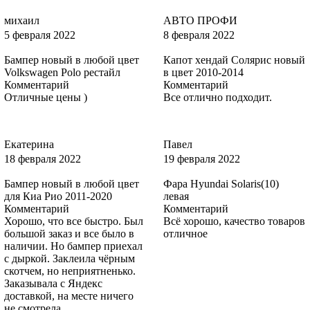
михаил
АВТО ПРОФИ
5 февраля 2022
8 февраля 2022
3RSE, 3RSEWWA - TANGO RED, ROUGE TANGO
Бампер новый в любой цвет
Капот хендай Солярис новый
Volkswagen Polo рестайл
в цвет 2010-2014
Комментарий
Комментарий
Отличные цены )
Все отлично подходит.
3RSE, 3RSEWWA - TANGO RED, ROUGE TANGO
Екатерина
Павел
18 февраля 2022
19 февраля 2022
3RSE, 3RSEWWA - TANGO RED, ROUGE TANGO
Бампер новый в любой цвет
Фара Hyundai Solaris(10)
для Киа Рио 2011-2020
левая
Комментарий
Комментарий
Хорошо, что все быстро. Был
Всё хорошо, качество товаров
большой заказ и все было в
отличное
3DTC, 3DTCWWA - TONIC
наличии. Но бампер приехал
с дыркой. Заклеила чёрным
скотчем, но неприятненько.
Заказывала с Яндекс
доставкой, на месте ничего
3DTC, 3DTCWWA - TONIC
не смотрела.