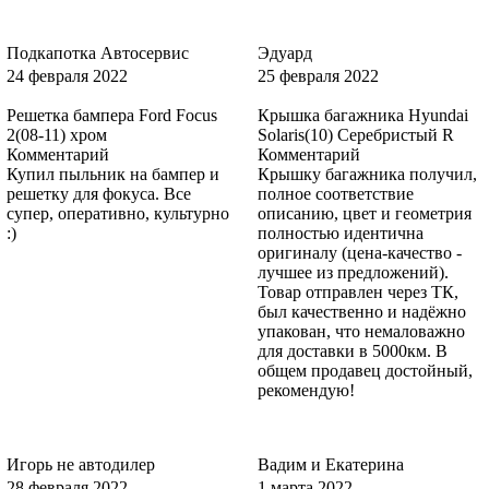
8CWA, 8CWAWWA - BLAZER BLUE, BLEU ABYSSE, BLAZER
Подкапотка Автосервис
Эдуард
BLAU (СОЛИД)
24 февраля 2022
25 февраля 2022
Решетка бампера Ford Focus
Крышка багажника Hyundai
2(08-11) хром
Solaris(10) Серебристый R
Комментарий
Комментарий
8CWA, 8CWAWWA - BLAZER BLUE, BLEU ABYSSE, BLAZER
Купил пыльник на бампер и
Крышку багажника получил,
BLAU (СОЛИД)
решетку для фокуса. Все
полное соответствие
супер, оперативно, культурно
описанию, цвет и геометрия
:)
полностью идентична
оригиналу (цена-качество -
лучшее из предложений).
8CPC - VISION
Товар отправлен через ТК,
был качественно и надёжно
упакован, что немаловажно
для доставки в 5000км. В
общем продавец достойный,
8CPC - VISION
рекомендую!
Игорь не автодилер
Вадим и Екатерина
8CPC - VISION
28 февраля 2022
1 марта 2022