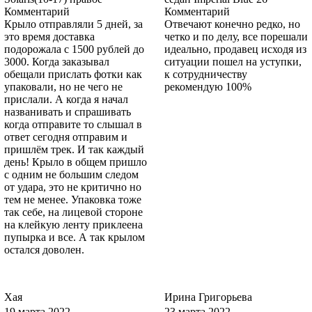
Комментарий
Комментарий
Крыло отправляли 5 дней, за
Отвечают конечно редко, но
это время доставка
четко и по делу, все порешали
подорожала с 1500 рублей до
идеально, продавец исходя из
8CKE - AVALON
3000. Когда заказывал
ситуации пошел на уступки,
обещали прислать фотки как
к сотрудничеству
упаковали, но не чего не
рекомендую 100%
прислали. А когда я начал
названивать и спрашивать
7042, NDT, NDTA, NDTAWWA - COLORADO RED (СОЛИД)
когда отправите то слышал в
ответ сегодня отправим и
пришлём трек. И так каждый
день! Крыло в общем пришло
с одним не большим следом
7042, NDT, NDTA, NDTAWWA - COLORADO RED (СОЛИД)
от удара, это не критично но
тем не менее. Упаковка тоже
так себе, на лицевой стороне
на клейкую ленту приклеена
пупырка и все. А так крылом
7042, NDT, NDTA, NDTAWWA - COLORADO RED (СОЛИД)
остался доволен.
Хая
Ирина Григорьева
7042, NDT, NDTA, NDTAWWA - COLORADO RED (СОЛИД)
19 марта 2022
23 марта 2022