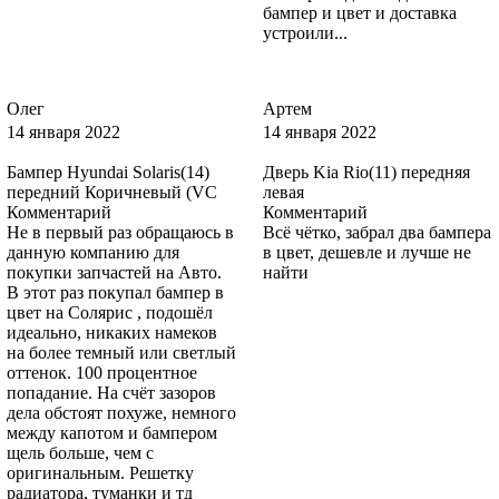
4CVE, 4CVEWWA - AQUARIUS
бампер и цвет и доставка
устроили...
4CVE, 4CVEWWA - AQUARIUS
Олег
Артем
14 января 2022
14 января 2022
Бампер Hyundai Solaris(14)
Дверь Kia Rio(11) передняя
передний Коричневый (VC
левая
4CVE, 4CVEWWA - AQUARIUS
Комментарий
Комментарий
Не в первый раз обращаюсь в
Всё чётко, забрал два бампера
данную компанию для
в цвет, дешевле и лучше не
покупки запчастей на Авто.
найти
В этот раз покупал бампер в
4CVE, 4CVEWWA - AQUARIUS
цвет на Солярис , подошёл
идеально, никаких намеков
на более темный или светлый
оттенок. 100 процентное
попадание. На счёт зазоров
4SVE - DEEP ROSSO RED
дела обстоят похуже, немного
между капотом и бампером
щель больше, чем с
оригинальным. Решетку
радиатора, туманки и тд