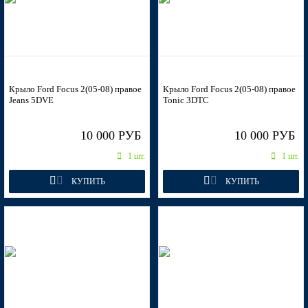
7SQE, 7SQEWWA - MARMALADE
Крыло Ford Focus 2(05-08) правое
Крыло Ford Focus 2(05-08) правое
Jeans 5DVE
Tonic 3DTC
7SQE, 7SQEWWA - MARMALADE
10 000 РУБ
10 000 РУБ
1 шт.
1 шт.
КУПИТЬ
КУПИТЬ
7SQE, 7SQEWWA - MARMALADE
7SQE, 7SQEWWA - MARMALADE