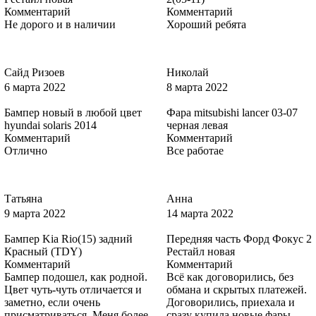
Комментарий
Комментарий
Не дорого и в наличии
Хороший ребята
6DVC, 6DVCWWA - OCEAN
Сайд Ризоев
Николай
6 марта 2022
8 марта 2022
Бампер новый в любой цвет
Фара mitsubishi lancer 03-07
6DVC, 6DVCWWA - OCEAN
hyundai solaris 2014
черная левая
Комментарий
Комментарий
Отлично
Все работае
6DVC, 6DVCWWA - OCEAN
Татьяна
Анна
9 марта 2022
14 марта 2022
Бампер Kia Rio(15) задний
Передняя часть Форд Фокус 2
6DVC, 6DVCWWA - OCEAN
Красный (TDY)
Рестайл новая
Комментарий
Комментарий
Бампер подошел, как родной.
Всё как договорились, без
Цвет чуть-чуть отличается и
обмана и скрытых платежей.
заметно, если очень
Договорились, приехала и
8MJE - CHILL
присматриваться. Меня более
сразу купила новые фары.