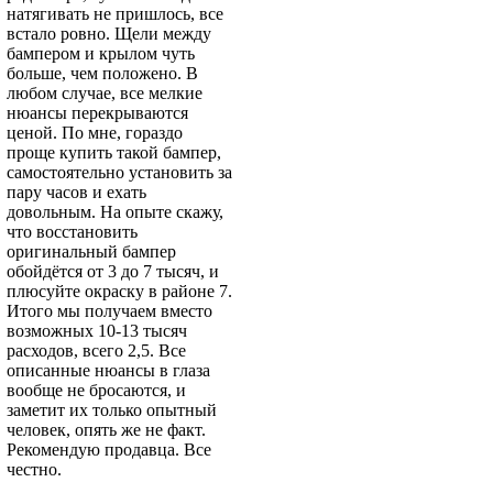
4SVE - DEEP ROSSO RED
натягивать не пришлось, все
встало ровно. Щели между
бампером и крылом чуть
больше, чем положено. В
любом случае, все мелкие
4SVE - DEEP ROSSO RED
нюансы перекрываются
ценой. По мне, гораздо
проще купить такой бампер,
самостоятельно установить за
пару часов и ехать
4SVE - DEEP ROSSO RED
довольным. На опыте скажу,
что восстановить
оригинальный бампер
обойдётся от 3 до 7 тысяч, и
плюсуйте окраску в районе 7.
5DVE, 5DVEWWA - JEANS, JEANS BLUE
Итого мы получаем вместо
возможных 10-13 тысяч
расходов, всего 2,5. Все
описанные нюансы в глаза
вообще не бросаются, и
5DVE, 5DVEWWA - JEANS, JEANS BLUE
заметит их только опытный
человек, опять же не факт.
Рекомендую продавца. Все
честно.