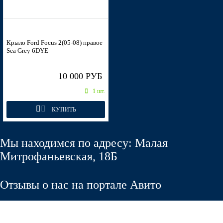
3CYC - INK BLUE
6HVE - KELP
8CNE, 8CNEWWA - THUNDER GREY
7GPE, 7GPEWWA - VERDIGRIS
Крыло Ford Focus 2(05-08) правое
7121 - SCREAMING YELLOW (СОЛИД)
Sea Grey 6DYE
7SQE, 7SQEWWA - MARMALADE
10 000 РУБ
1 шт.
ZA, ZAFA, ZAFAWWA - DIAMOND WHITE (СОЛИД)
КУПИТЬ
Мы находимся по адресу: Малая
ZA, ZAFA, ZAFAWWA - DIAMOND WHITE (СОЛИД)
Митрофаньевская, 18Б
Отзывы о нас на портале Авито
ZA, ZAFA, ZAFAWWA - DIAMOND WHITE (СОЛИД)