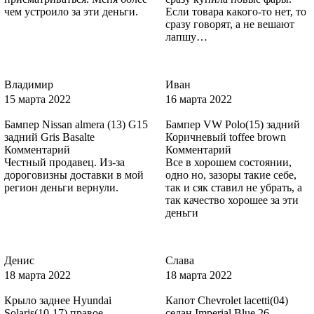
чем устроило за эти деньги.
Если товара какого-то нет, то
сразу говорят, а не вешают
лапшу…
8MJE - CHILL
Владимир
Иван
15 марта 2022
16 марта 2022
8MJE - CHILL
Бампер Nissan almera (13) G15
Бампер VW Polo(15) задний
задний Gris Basalte
Коричневый toffee brown
Комментарий
Комментарий
Честный продавец. Из-за
Все в хорошем состоянии,
дороговизны доставки в мой
одно но, зазоры такие себе,
8CKE - AVALON
регион деньги вернули.
так и сяк ставил не убрать, а
так качество хорошее за эти
деньги
8CKE - AVALON
Денис
Слава
18 марта 2022
18 марта 2022
Крыло заднее Hyundai
Капот Chevrolet lacetti(04)
8CKE - AVALON
Solaris(10-17) правое
седан Imperial Blue 26