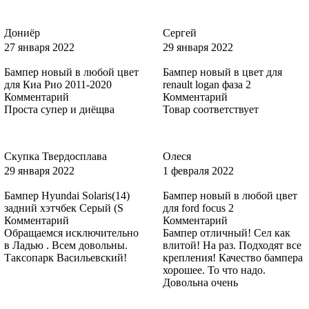
Дониёр
Сергей
27 января 2022
29 января 2022
6DYE, 6DYEWWA - SEA GREY
Бампер новый в любой цвет
Бампер новый в цвет для
для Киа Рио 2011-2020
renault logan фаза 2
Комментарий
Комментарий
Проста супер и диёщва
Товар соответствует
6DYE, 6DYEWWA - SEA GREY
Скупка Твердосплава
Олеся
29 января 2022
1 февраля 2022
6DYE, 6DYEWWA - SEA GREY
Бампер Hyundai Solaris(14)
Бампер новый в любой цвет
задний хэтчбек Серый (S
для ford focus 2
Комментарий
Комментарий
Обращаемся исключительно
Бампер отличный! Сел как
6DYE, 6DYEWWA - SEA GREY
в Ладью . Всем довольны.
влитой! На раз. Подходят все
Таксопарк Васильевский!
крепления! Качество бампера
хорошее. То что надо.
Довольна очень
3RSE, 3RSEWWA - TANGO RED, ROUGE TANGO