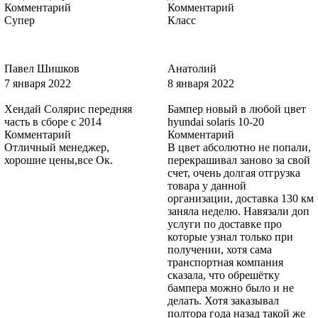
Комментарий
Комментарий
7VT, 7VTA, 7VTAWWA - FR0ZEN WHITE, BLANC GLACIER,
Супер
Класс
FROST WEISS (СОЛИД)
Павел Шишков
Анатолий
7 января 2022
8 января 2022
7VT, 7VTA, 7VTAWWA - FR0ZEN WHITE, BLANC GLACIER,
FROST WEISS (СОЛИД)
Хендай Солярис передняя
Бампер новый в любой цвет
часть в сборе с 2014
hyundai solaris 10-20
Комментарий
Комментарий
Отличный менеджер,
В цвет абсолютно не попали,
хорошие цены,все Ок.
перекрашивал заново за свой
7VT, 7VTA, 7VTAWWA - FR0ZEN WHITE, BLANC GLACIER,
счет, очень долгая отгрузка
FROST WEISS (СОЛИД)
товара у данной
организации, доставка 130 км
заняла неделю. Навязали доп
услуги по доставке про
которые узнал только при
7VT, 7VTA, 7VTAWWA - FR0ZEN WHITE, BLANC GLACIER,
получении, хотя сама
FROST WEISS (СОЛИД)
транспортная компания
сказала, что обрешётку
бампера можно было и не
делать. Хотя заказывал
полтора года назад такой же