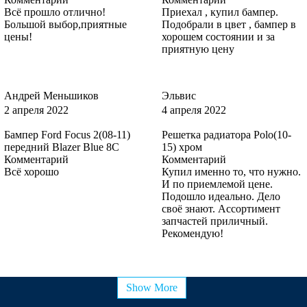
Всё прошло отлично!
Приехал , купил бампер.
Большой выбор,приятные
Подобрали в цвет , бампер в
цены!
хорошем состоянии и за
приятную цену
6HVE - KELP
Андрей Меньшиков
Эльвис
2 апреля 2022
4 апреля 2022
6HVE - KELP
Бампер Ford Focus 2(08-11)
Решетка радиатора Polo(10-
передний Blazer Blue 8C
15) хром
Комментарий
Комментарий
Всё хорошо
Купил именно то, что нужно.
6HVE - KELP
И по приемлемой цене.
Подошло идеально. Дело
своё знают. Ассортимент
запчастей приличный.
Рекомендую!
8CNE, 8CNEWWA - THUNDER GREY
Show More
8CNE, 8CNEWWA - THUNDER GREY