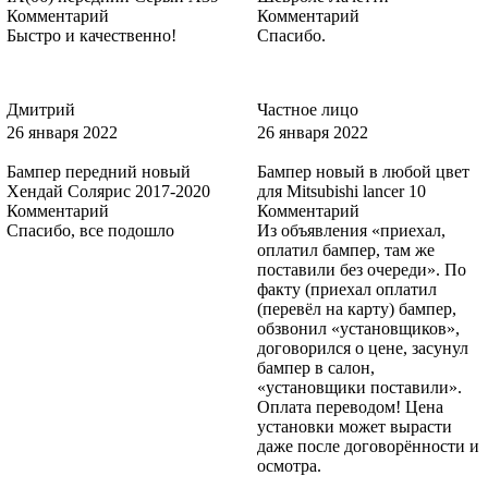
Комментарий
Комментарий
Быстро и качественно!
Спасибо.
2431, ZJNC, ZJNCWWA - MOONDUST SILVER, GRIS
LUNAIRE, POLAR SILBER
Дмитрий
Частное лицо
26 января 2022
26 января 2022
Бампер передний новый
Бампер новый в любой цвет
2851, JAYC, JAYCWWA, 17V - PANTHER BLACK
Хендай Солярис 2017-2020
для Mitsubishi lancer 10
Комментарий
Комментарий
Спасибо, все подошло
Из объявления «приехал,
оплатил бампер, там же
поставили без очереди». По
2851, JAYC, JAYCWWA, 17V - PANTHER BLACK
факту (приехал оплатил
(перевёл на карту) бампер,
обзвонил «установщиков»,
договорился о цене, засунул
бампер в салон,
2851, JAYC, JAYCWWA, 17V - PANTHER BLACK
«установщики поставили».
Оплата переводом! Цена
установки может вырасти
даже после договорённости и
осмотра.
2851, JAYC, JAYCWWA, 17V - PANTHER BLACK