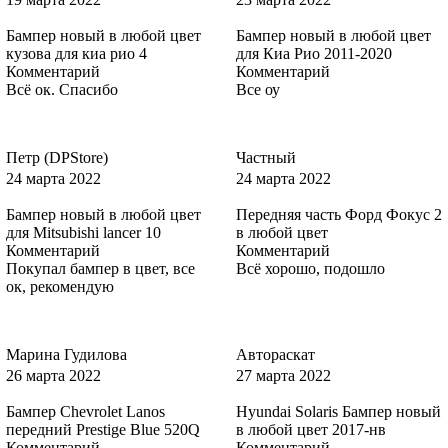
Бампер новый в любой цвет
Бампер новый в любой цвет
кузова для киа рио 4
для Киа Рио 2011-2020
Комментарий
Комментарий
3CYC, 3CYCWWA - INK BLUE
Всё ок. Спасибо
Все оу
Петр (DPStore)
Частный
3CYC, 3CYCWWA - INK BLUE
24 марта 2022
24 марта 2022
Бампер новый в любой цвет
Передняя часть Форд Фокус 2
для Mitsubishi lancer 10
в любой цвет
Комментарий
Комментарий
3CYC, 3CYCWWA - INK BLUE
Покупал бампер в цвет, все
Всё хорошо, подошло
ок, рекомендую
3CYC, 3CYCWWA - INK BLUE
Марина Гудилова
Автораскат
26 марта 2022
27 марта 2022
Бампер Chevrolet Lanos
Hyundai Solaris Бампер новый
передний Prestige Blue 520Q
в любой цвет 2017-нв
6HVE - KELP
Комментарий
Комментарий