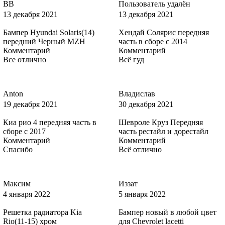
ВВ
Пользователь удалён
ZA, ZAFA, ZAFAWWA - DIAMOND WHITE (СОЛИД)
13 декабря 2021
13 декабря 2021
Бампер Hyundai Solaris(14)
Хендай Солярис передняя
передний Черный MZH
часть в сборе с 2014
Комментарий
Комментарий
4CWA, 4CWAWWA - DEEP NAVY BLUE (СОЛИД)
Все отлично
Всё гуд
Anton
Владислав
4CWA, 4CWAWWA - DEEP NAVY BLUE (СОЛИД)
19 декабря 2021
30 декабря 2021
Киа рио 4 передняя часть в
Шевроле Круз Передняя
сборе с 2017
часть рестайл и дорестайл
Комментарий
Комментарий
4CWA, 4CWAWWA - DEEP NAVY BLUE (СОЛИД)
Спасибо
Всё отлично
Максим
Иззат
4CWA, 4CWAWWA - DEEP NAVY BLUE (СОЛИД)
4 января 2022
5 января 2022
Решетка радиатора Kia
Бампер новый в любой цвет
Rio(11-15) хром
для Chevrolet lacetti