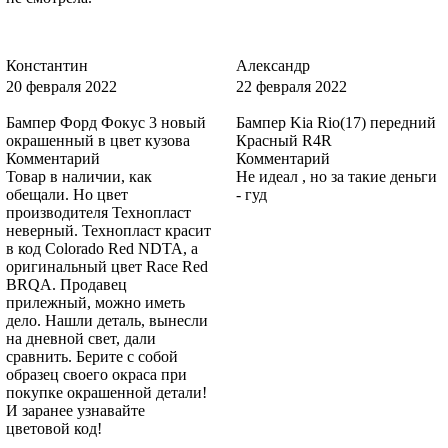
Константин
Александр
20 февраля 2022
22 февраля 2022
3DTC, 3DTCWWA - TONIC
Бампер Форд Фокус 3 новый
Бампер Kia Rio(17) передний
окрашенный в цвет кузова
Красный R4R
Комментарий
Комментарий
Товар в наличии, как
Не идеал , но за такие деньги
3DTC, 3DTCWWA - TONIC
обещали. Но цвет
- гуд
производителя Технопласт
неверный. Технопласт красит
в код Colorado Red NDTA, а
оригинальный цвет Race Red
8CWA, 8CWAWWA - BLAZER BLUE, BLEU ABYSSE, BLAZER
BRQA. Продавец
BLAU (СОЛИД)
прилежный, можно иметь
дело. Нашли деталь, вынесли
на дневной свет, дали
сравнить. Берите с собой
образец своего окраса при
8CWA, 8CWAWWA - BLAZER BLUE, BLEU ABYSSE, BLAZER
покупке окрашенной детали!
BLAU (СОЛИД)
И заранее узнавайте
цветовой код!