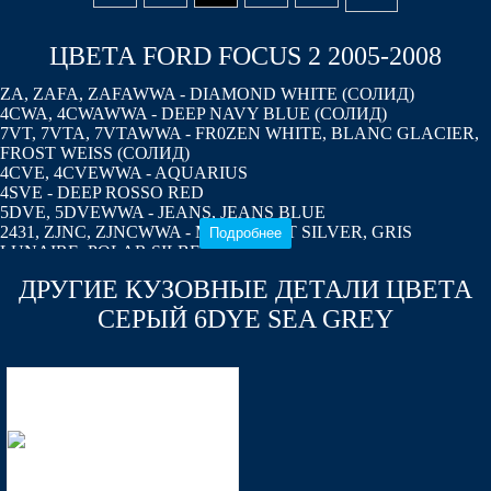
ЦВЕТА FORD FOCUS 2 2005-2008
ZA, ZAFA, ZAFAWWA - DIAMOND WHITE (СОЛИД)
4CWA, 4CWAWWA - DEEP NAVY BLUE (СОЛИД)
7VT, 7VTA, 7VTAWWA - FR0ZEN WHITE, BLANC GLACIER,
FROST WEISS (СОЛИД)
4CVE, 4CVEWWA - AQUARIUS
4SVE - DEEP ROSSO RED
5DVE, 5DVEWWA - JEANS, JEANS BLUE
2431, ZJNC, ZJNCWWA - MOONDUST SILVER, GRIS
Подробнее
LUNAIRE, POLAR SILBER
2851, JAYC, JAYCWWA, 17V - PANTHER BLACK
ДРУГИЕ КУЗОВНЫЕ ДЕТАЛИ ЦВЕТА
6DYE, 6DYEWWA - SEA GREY
3RSE, 3RSEWWA - TANGO RED, ROUGE TANGO
СЕРЫЙ 6DYE SEA GREY
3DTC - TONIC BLUE
8CWA, 8CWAWWA - BLAZER BLUE, BLEU ABYSSE, BLAZER
BLAU (СОЛИД)
8CPC - VISION
8RTE - MORELLO
6DVC, 6DVCWWA - OCEAN
8MJE - CHILL, CHILL METALLIC
8CKE - AVALON
7042, NDT, NDTA, NDTAWWA - COLORADO RED (СОЛИД)