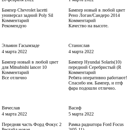
Бампер Chevrolet lacetti
Бампер новый в любой цвет
универсал задний Poly Sil
Рено Логан/Сандеро 2014
Комментарий
Комментарий
8CPC - VISION
Рекомендую
Качество на высоте.
Эльмин Гасымзаде
Станислав
8RTE - MORELLO
4 марта 2022
4 марта 2022
Бампер новый в любой цвет
Бампер Hyundai Solaris(10)
для Mitsubishi lancer 10
передний Серебристый (R
Комментарий
Комментарий
8RTE - MORELLO
Все отлично
Ребята оперативно работают!
Спасибо им. Бампер, и птф
фара подошли отлично.
8RTE - MORELLO
Вячеслав
Васиф
4 марта 2022
5 марта 2022
Передняя часть Форд Фокус 2
Рамка радиатора Ford Focus
8RTE - MORELLO
Рестайл новая
2(05-11)