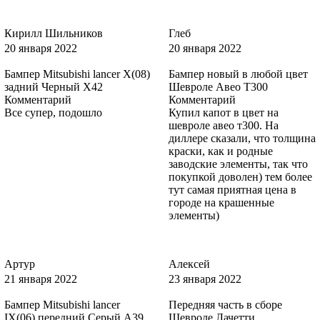
5DVE, 5DVEWWA - JEANS, JEANS BLUE
Кирилл Шильников
Глеб
20 января 2022
20 января 2022
5DVE, 5DVEWWA - JEANS, JEANS BLUE
Бампер Mitsubishi lancer X(08)
Бампер новый в любой цвет
задний Черный X42
Шевроле Авео Т300
Комментарий
Комментарий
Все супер, подошло
Купил капот в цвет на
шевроле авео т300. На
2431, ZJNC, ZJNCWWA - MOONDUST SILVER, GRIS
диллере сказали, что толщина
LUNAIRE, POLAR SILBER
краски, как и родные
заводские элементы, так что
покупкой доволен) тем более
тут самая приятная цена в
городе на крашенные
2431, ZJNC, ZJNCWWA - MOONDUST SILVER, GRIS
элементы)
LUNAIRE, POLAR SILBER
Артур
Алексей
21 января 2022
23 января 2022
2431, ZJNC, ZJNCWWA - MOONDUST SILVER, GRIS
LUNAIRE, POLAR SILBER
Бампер Mitsubishi lancer
Передняя часть в сборе
IX(06) передний Серый A39
Шевроле Лачетти