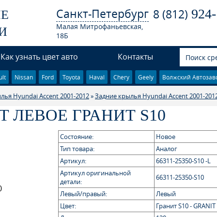
Санкт-Петербург
924-
8 (812)
ЫЕ
Малая Митрофаньевская,
И
18Б
Как узнать цвет авто
Контакты
lt
Nissan
Ford
Toyota
Haval
Chery
Geely
Волжский Автозав
лья Hyundai Accent 2001-2012
»
Задние крылья Hyundai Accent 2001-201
 ЛЕВОЕ ГРАНИТ S10
Состояние:
Новое
Тип товара:
Аналог
Артикул:
66311-25350-S10 -L
Артикул оригинальной
66311-25350-S10
детали:
Левый/правый:
Левый
Цвет:
Гранит S10 - GRANIT