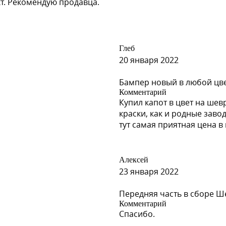
кт. Рекомендую продавца.
Spies Hecker)
Глеб
20 января 2022
Бампер новый в любой цв
Комментарий
Spies Hecker)
Купил капот в цвет на шев
краски, как и родные заво
тут самая приятная цена 
Алексей
23 января 2022
Передняя часть в сборе Ш
Комментарий
Спасибо.