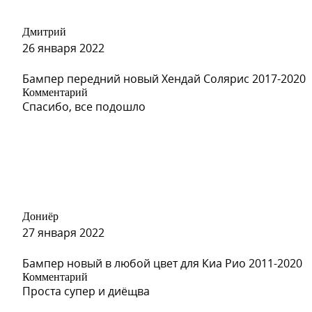
Дмитрий
S02 - SERY ZAMOK (Серый Замок)
26 января 2022
Бампер передний новый Хендай Солярис 2017-2020
Комментарий
Спасибо, все подошло
S02 - SERY ZAMOK (Серый Замок)
S10 - GRANIT (Гранит)
Дониёр
27 января 2022
S10 - GRANIT (Гранит)
Бампер новый в любой цвет для Киа Рио 2011-2020
Комментарий
Проста супер и диёщва