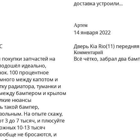
доставка устроили...
er)
Артем
14 января 2022
er)
C
Дверь Kia Rio(11) передняя
Комментарий
 покупки запчастей на
Всё чётко, забрал два бам
, подошёл идеально,
нок. 100 процентное
er)
емного между капотом и
ку радиатора, туманки и
и между бампером и крылом
елкие нюансы
Spies Hecker)
ь такой бампер,
овольным. На опыте скажу,
 3 до 7 тысяч, и плюсуйте
можных 10-13 тысяч
вообще не бросаются, и
Spies Hecker)