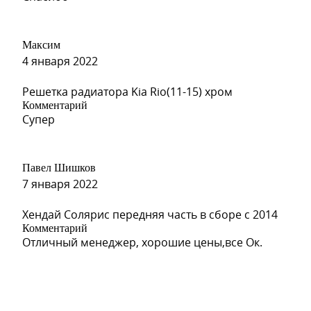
Максим
S14 - ARTEMIS (Артемис) (много 542 по Spies Hecker)
4 января 2022
Решетка радиатора Kia Rio(11-15) хром
Комментарий
Супер
S14 - ARTEMIS (Артемис) (много 542 по Spies Hecker)
Павел Шишков
7 января 2022
S14 - ARTEMIS (Артемис) (много 542 по Spies Hecker)
Хендай Солярис передняя часть в сборе с 2014
Комментарий
Отличный менеджер, хорошие цены,все Ок.
S01 - SERY KVARZ (Серый Кварц) (на 557 по Spies Heck