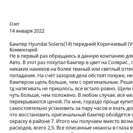
S01 - SERY KVARZ (Серый Кварц) (на 557 по Spies Heck
Олег
14 января 2022
S01 - SERY KVARZ (Серый Кварц) (на 557 по Spies Heck
Бампер Hyundai Solaris(14) передний Коричневый (V
Комментарий
Не в первый раз обращаюсь в данную компанию для
Авто. В этот раз покупал бампер в цвет на Солярис 
никаких намеков на более темный или светлый отте
S01 - SERY KVARZ (Серый Кварц) (на 557 по Spies Heck
попадание. На счёт зазоров дела обстоят похуже, н
бампером щель больше, чем с оригинальным. Решет
тд натягивать не пришлось, все встало ровно. Щел
чуть больше, чем положено. В любом случае, все м
S09 - SEREBRISTY INIY (Серебристый Иней) (на 514 по 
перекрываются ценой. По мне, гораздо проще купит
самостоятельно установить за пару часов и ехать д
что восстановить оригинальный бампер обойдётся от
окраску в районе 7. Итого мы получаем вместо воз
расходов, всего 2,5. Все описанные нюансы в глаза 
S09 - SEREBRISTY INIY (Серебристый Иней) (на 514 по 