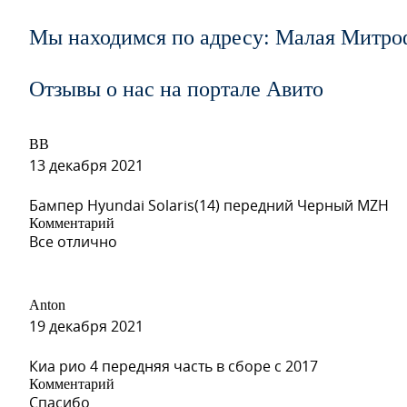
W02 - BELY ICEBERG (Белый Айсберг) (СОЛИД)
Мы находимся по адресу: Малая Митро
Отзывы о нас на портале Авито
W02 - BELY ICEBERG (Белый Айсберг) (СОЛИД)
ВВ
13 декабря 2021
W02 - BELY ICEBERG (Белый Айсберг) (СОЛИД)
Бампер Hyundai Solaris(14) передний Черный MZH
Комментарий
Все отлично
W02 - BELY ICEBERG (Белый Айсберг) (СОЛИД)
Anton
19 декабря 2021
Киа рио 4 передняя часть в сборе с 2017
S14 - ARTEMIS (Артемис) (много 542 по Spies Hecker)
Комментарий
Спасибо