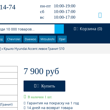
14-74
пн-пт
10:00-19:00
сб
10:00-17:00
вс
10:00-17:00
Корзина
(
0
)
од
Chevrolet
Daewoo
Mitsubishi
Opel
2
» Крыло Hyundai Accent левое Гранит S10
7 900 руб
Купить
В наличии 1 шт.
Гарантия на покраску на 1 год
 (Гранит)
14 дней на возврат товара