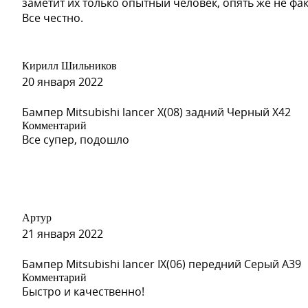
заметит их только опытный человек, опять же не фа
Все честно.
S09 - SEREBRISTY INIY (Серебристый Иней) (на 514 по 
Кирилл Шильников
20 января 2022
Бампер Mitsubishi lancer X(08) задний Черный X42
Комментарий
S09 - SEREBRISTY INIY (Серебристый Иней) (на 514 по 
Все супер, подошло
S02 - SERY ZAMOK (Серый Замок)
Артур
21 января 2022
Бампер Mitsubishi lancer IX(06) передний Серый A39
S02 - SERY ZAMOK (Серый Замок)
Комментарий
Быстро и качественно!