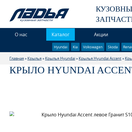
КУЗОВН
ЗАПЧАСТ
О нас
Каталог
Акции
Hyundai
Kia
Volkswagen
Skoda
Renau
Главная
»
Крылья
»
Крылья Hyundai
»
Крылья Hyundai Accent
»
Кры
КРЫЛО HYUNDAI ACCENT