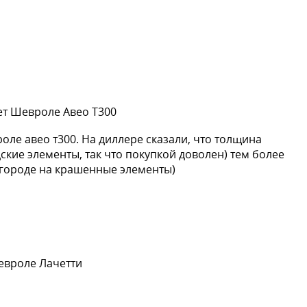
ет Шевроле Авео Т300
роле авео т300. На диллере сказали, что толщина
дские элементы, так что покупкой доволен) тем более
в городе на крашенные элементы)
евроле Лачетти