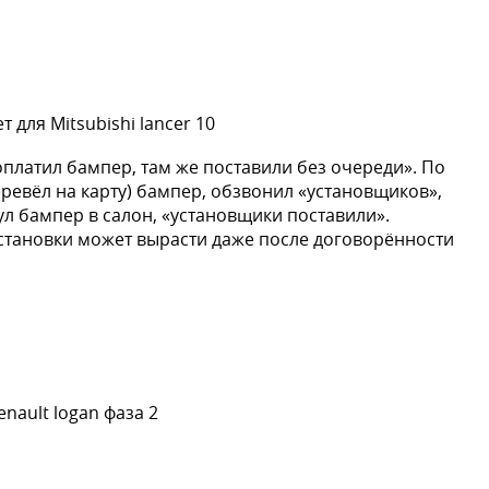
 для Mitsubishi lancer 10
оплатил бампер, там же поставили без очереди». По
еревёл на карту) бампер, обзвонил «установщиков»,
ул бампер в салон, «установщики поставили».
становки может вырасти даже после договорённости
nault logan фаза 2