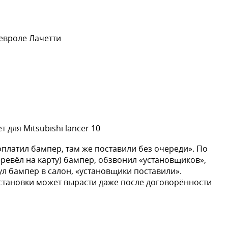
евроле Лачетти
 для Mitsubishi lancer 10
оплатил бампер, там же поставили без очереди». По
еревёл на карту) бампер, обзвонил «установщиков»,
ул бампер в салон, «установщики поставили».
становки может вырасти даже после договорённости