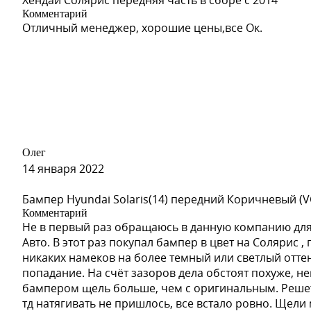
Хендай Солярис передняя часть в сборе с 2014
Комментарий
Отличный менеджер, хорошие цены,все Ок.
Олег
14 января 2022
Бампер Hyundai Solaris(14) передний Коричневый (V
Комментарий
Не в первый раз обращаюсь в данную компанию для
Авто. В этот раз покупал бампер в цвет на Солярис 
никаких намеков на более темный или светлый отте
попадание. На счёт зазоров дела обстоят похуже, н
бампером щель больше, чем с оригинальным. Решет
тд натягивать не пришлось, все встало ровно. Щел