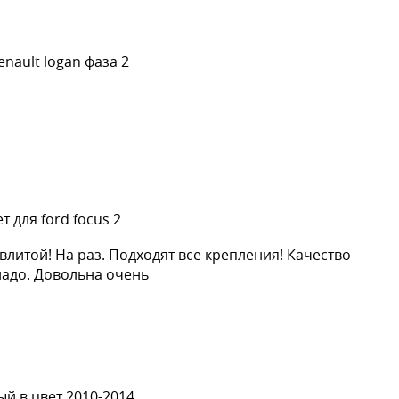
nault logan фаза 2
 для ford focus 2
влитой! На раз. Подходят все крепления! Качество
надо. Довольна очень
й в цвет 2010-2014