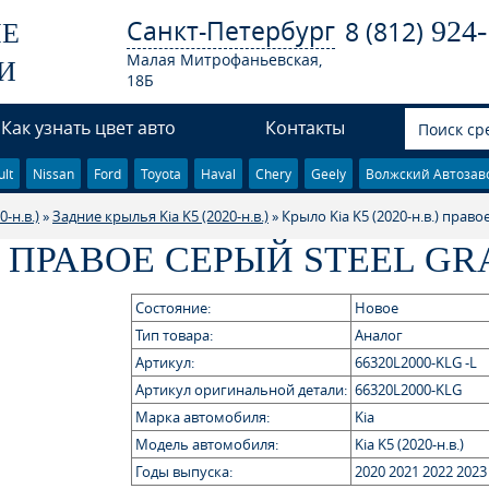
Санкт-Петербург
924-
8 (812)
ЫЕ
Малая Митрофаньевская,
И
18Б
Как узнать цвет авто
Контакты
lt
Nissan
Ford
Toyota
Haval
Chery
Geely
Волжский Автозав
-н.в.)
»
Задние крылья Kia K5 (2020-н.в.)
» Крыло Kia K5 (2020-н.в.) право
.) ПРАВОЕ СЕРЫЙ STEEL G
Состояние:
Новое
Тип товара:
Аналог
Артикул:
66320L2000-KLG -L
Артикул оригинальной детали:
66320L2000-KLG
Марка автомобиля:
Kia
Модель автомобиля:
Kia K5 (2020-н.в.)
Годы выпуска:
2020 2021 2022 2023