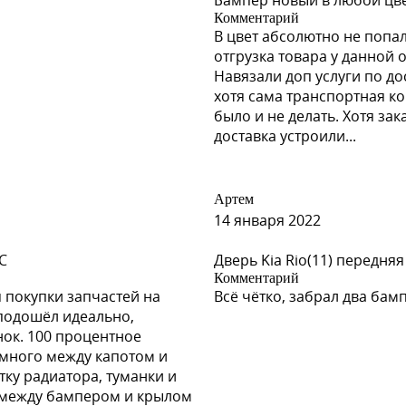
Бампер новый в любой цвет
Комментарий
В цвет абсолютно не попал
отгрузка товара у данной 
Навязали доп услуги по до
хотя сама транспортная к
было и не делать. Хотя за
доставка устроили...
Артем
14 января 2022
C
Дверь Kia Rio(11) передняя
Комментарий
 покупки запчастей на
Всё чётко, забрал два бам
, подошёл идеально,
нок. 100 процентное
емного между капотом и
ку радиатора, туманки и
и между бампером и крылом