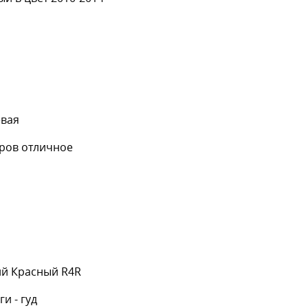
евая
аров отличное
ий Красный R4R
ги - гуд