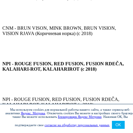
CNM - BRUN VISON, MINK BROWN, BRUN VISION,
VISION RJAVA (Коричневая норка) (с 2018)
NPI - ROUGE FUSION, RED FUSION, FUSION RDEČA,
KALAHARI-ROT, KALAHARIROT (с 2018)
NPI - ROUGE FUSION, RED FUSION, FUSION RDEČA,
KALAHARI-ROT, KALAHARIROT (с 2018)
Мы используем cookies для нормальной работы нашего сайта, а также сервисы веб-
аналитики
Яндекс. Метрика
.
Отключить cookies Вы можете в настройках своего браузер
также Вы можете использовать
Блокировщик Яндекс Метрики
.
Нажимая ОК, Вы
OK
подтверждаете свое
согласие на обработку персональных данных
.