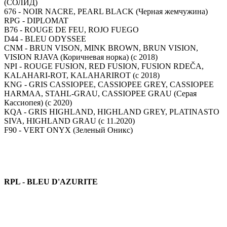
(СОЛИД)
676 - NOIR NACRE, PEARL BLACK (Черная жемчужина)
RPG - DIPLOMAT
B76 - ROUGE DE FEU, ROJO FUEGO
D44 - BLEU ODYSSEE
CNM - BRUN VISON, MINK BROWN, BRUN VISION,
VISION RJAVA (Коричневая норка) (с 2018)
NPI - ROUGE FUSION, RED FUSION, FUSION RDEČA,
KALAHARI-ROT, KALAHARIROT (с 2018)
KNG - GRIS CASSIOPEE, CASSIOPEE GREY, CASSIOPEE
HARMAA, STAHL-GRAU, CASSIOPEE GRAU (Серая
Кассиопея) (с 2020)
KQA - GRIS HIGHLAND, HIGHLAND GREY, PLATINASTO
SIVA, HIGHLAND GRAU (с 11.2020)
F90 - VERT ONYX (Зеленый Оникс)
RPL - BLEU D'AZURITE