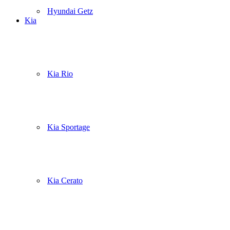
Hyundai Getz
Kia
Kia Rio
Kia Sportage
Kia Cerato