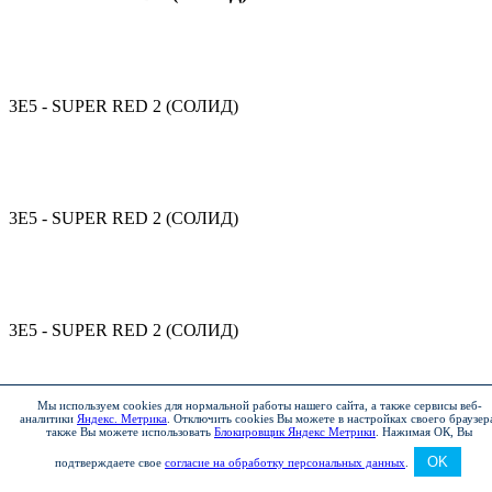
3E5 - SUPER RED 2 (СОЛИД)
3E5 - SUPER RED 2 (СОЛИД)
3E5 - SUPER RED 2 (СОЛИД)
Мы используем cookies для нормальной работы нашего сайта, а также сервисы веб-
аналитики
Яндекс. Метрика
.
Отключить cookies Вы можете в настройках своего браузер
также Вы можете использовать
Блокировщик Яндекс Метрики
.
Нажимая ОК, Вы
8S1 - LIGHT BLUE, LIGHT BLUE MICA, FROST BLUE
OK
подтверждаете свое
согласие на обработку персональных данных
.