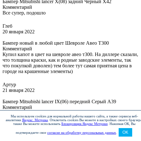
Бампер Mitsubishi lancer X(08) задний Черный X42
Комментарий
Все супер, подошло
Глеб
20 января 2022
Бампер новый в любой цвет Шевроле Авео Т300
Комментарий
Купил капот в цвет на шевроле авео т300. На диллере сказали,
что толщина краски, как и родные заводские элементы, так
что покупкой доволен) тем более тут самая приятная цена в
городе на крашенные элементы)
Артур
21 января 2022
Бампер Mitsubishi lancer IX(06) передний Серый A39
Комментарий
Быстро и качественно!
Мы используем cookies для нормальной работы нашего сайта, а также сервисы веб-
аналитики
Яндекс. Метрика
.
Отключить cookies Вы можете в настройках своего браузер
также Вы можете использовать
Блокировщик Яндекс Метрики
.
Нажимая ОК, Вы
Алексей
23 января 2022
OK
подтверждаете свое
согласие на обработку персональных данных
.