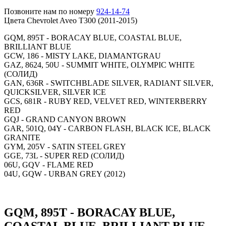
Позвоните нам по номеру
924-14-74
Цвета Chevrolet Aveo T300 (2011-2015)
GQM, 895T - BORACAY BLUE, COASTAL BLUE,
BRILLIANT BLUE
GCW, 186 - MISTY LAKE, DIAMANTGRAU
GAZ, 8624, 50U - SUMMIT WHITE, OLYMPIC WHITE
(СОЛИД)
GAN, 636R - SWITCHBLADE SILVER, RADIANT SILVER,
QUICKSILVER, SILVER ICE
GCS, 681R - RUBY RED, VELVET RED, WINTERBERRY
RED
GQJ - GRAND CANYON BROWN
GAR, 501Q, 04Y - CARBON FLASH, BLACK ICE, BLACK
GRANITE
GYM, 205V - SATIN STEEL GREY
GGE, 73L - SUPER RED (СОЛИД)
06U, GQV - FLAME RED
04U, GQW - URBAN GREY (2012)
GQM, 895T - BORACAY BLUE,
COASTAL BLUE, BRILLIANT BLUE