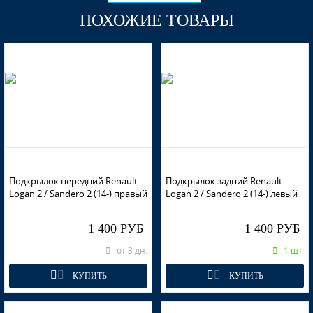
ПОХОЖИЕ ТОВАРЫ
676 - NOIR NACRE, PEARL BLACK (Черная жемчужина)
RPG - DIPLOMAT
Подкрылок передний Renault
Подкрылок задний Renault
RPG - DIPLOMAT
Logan 2 / Sandero 2 (14-) правый
Logan 2 / Sandero 2 (14-) левый
1 400 РУБ
1 400 РУБ
от 3 дн.
1 шт.
RPG - DIPLOMAT
КУПИТЬ
КУПИТЬ