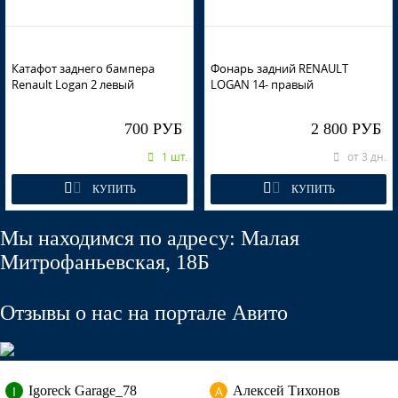
RPL - BLEU D'AZURITE
Катафот заднего бампера
Фонарь задний RENAULT
Renault Logan 2 левый
LOGAN 14- правый
RPL - BLEU D'AZURITE
700 РУБ
2 800 РУБ
1 шт.
от 3 дн.
КУПИТЬ
КУПИТЬ
KNM - GRIS BASALTE
Мы находимся по адресу: Малая
Митрофаньевская, 18Б
KNM - GRIS BASALTE
Отзывы о нас на портале Авито
KNM - GRIS BASALTE
I
А
Igoreck Garage_78
Алексей Тихонов