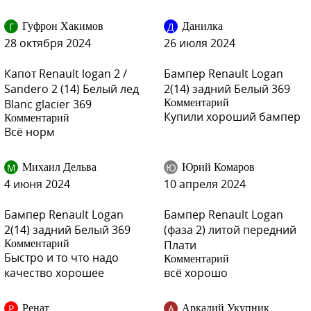
Г
Д
Гуфрон Хакимов
Данилка
D69 - GRIS PLATINE
28 октября 2024
26 июля 2024
Капот Renault logan 2 /
Бампер Renault Logan
Sandero 2 (14) Белый лед
2(14) задний Белый 369
Blanc glacier 369
Комментарий
369 - BLANC GLACIER, GLACIER WHITE, GLACIER VALKOINEN,
Купили хороший бампер
Комментарий
ARCTIC WHITE, ARKTIS WEISS (Белый лед) (СОЛИД)
Всё норм
М
Ю
Михаил Дельва
Юрий Комаров
4 июня 2024
10 апреля 2024
369 - BLANC GLACIER, GLACIER WHITE, GLACIER VALKOINEN,
ARCTIC WHITE, ARKTIS WEISS (Белый лед) (СОЛИД)
Бампер Renault Logan
Бампер Renault Logan
2(14) задний Белый 369
(фаза 2) литой передний
Комментарий
Плати
Быстро и то что надо
Комментарий
качество хорошее
всё хорошо
369 - BLANC GLACIER, GLACIER WHITE, GLACIER VALKOINEN,
ARCTIC WHITE, ARKTIS WEISS (Белый лед) (СОЛИД)
Р
А
Ренат
Аркадий Укупник