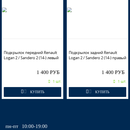
RPG - DIPLOMAT
B76 - ROUGE DE FEU, ROJO FUEGO
Подкрылок передний Renault
Подкрылок задний Renault
Logan 2 / Sandero 2 (14-) левый
Logan 2 / Sandero 2 (14-) правый
B76 - ROUGE DE FEU, ROJO FUEGO
1 400 РУБ
1 400 РУБ
1 шт.
1 шт.
КУПИТЬ
КУПИТЬ
B76 - ROUGE DE FEU, ROJO FUEGO
B76 - ROUGE DE FEU, ROJO FUEGO
пн-пт
10:00-19:00