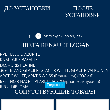
ДО УСТАНОВКИ
ПОСЛЕ
УСТАНОВКИ
2
следующая ›
последняя »
1
ЦВЕТА RENAULT LOGAN
RPL - BLEU D'AZURITE
KNM - GRIS BASALTE
D69 - GRIS PLATINE
369 - BLANC GLACIER, GLACIER WHITE, GLACIER VALKOINEN,
ARCTIC WHITE, ARKTIS WEISS (Белый лед) (СОЛИД)
676 - NOIR NACRE, PEARL BLACK (Черная жемчужина)
Подробнее
RPG - DIPLOMAT
СОПУТСТВУЮЩИЕ ТОВАРЫ
B76 - ROUGE DE FEU, ROJO FUEGO
D44 - BLEU ODYSSEE
CNM - BRUN VISON, MINK BROWN, BRUN VISION, VISION
RJAVA (Коричневая норка) (с 2018)