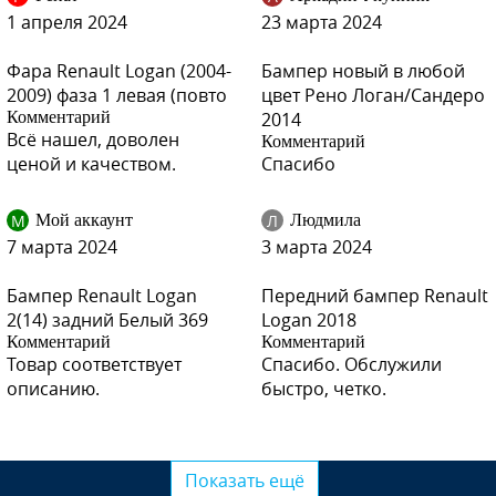
1 апреля 2024
23 марта 2024
Фара Renault Logan (2004-
Бампер новый в любой
369 - BLANC GLACIER, GLACIER WHITE, GLACIER VALKOINEN,
2009) фаза 1 левая (повто
цвет Рено Логан/Сандеро
ARCTIC WHITE, ARKTIS WEISS (Белый лед) (СОЛИД)
Комментарий
2014
Всё нашел, доволен
Комментарий
ценой и качеством.
Спасибо
676 - NOIR NACRE, PEARL BLACK (Черная жемчужина)
М
Л
Мой аккаунт
Людмила
7 марта 2024
3 марта 2024
Бампер Renault Logan
Передний бампер Renault
2(14) задний Белый 369
Logan 2018
676 - NOIR NACRE, PEARL BLACK (Черная жемчужина)
Комментарий
Комментарий
Товар соответствует
Спасибо. Обслужили
описанию.
быстро, четко.
676 - NOIR NACRE, PEARL BLACK (Черная жемчужина)
Показать ещё