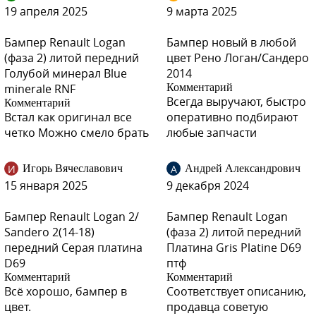
19 апреля 2025
9 марта 2025
Бампер Renault Logan
Бампер новый в любой
(фаза 2) литой передний
цвет Рено Логан/Сандеро
KNM - GRIS BASALTE
Голубой минерал Blue
2014
minerale RNF
Комментарий
Всегда выручают, быстро
Комментарий
Встал как оригинал все
оперативно подбирают
четко Можно смело брать
любые запчасти
D69 - GRIS PLATINE
И
А
Игорь Вячеславович
Андрей Александрович
15 января 2025
9 декабря 2024
D69 - GRIS PLATINE
Бампер Renault Logan 2/
Бампер Renault Logan
Sandero 2(14-18)
(фаза 2) литой передний
передний Серая платина
Платина Gris Platine D69
D69
птф
D69 - GRIS PLATINE
Комментарий
Комментарий
Всё хорошо, бампер в
Соответствует описанию,
цвет.
продавца советую