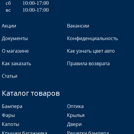
сб
10:00-17:00
вс
10:00-17:00
D44 - BLEU ODYSSEE
Акции
Вакансии
Документы
Конфиденциальность
О магазине
Как узнать цвет авто
D44 - BLEU ODYSSEE
Как заказать
Правила возврата
Статьи
D44 - BLEU ODYSSEE
Каталог товаров
Бампера
Оптика
D44 - BLEU ODYSSEE
Фары
Крылья
Капоты
Двери
Крышки багажника
Решетки бампера