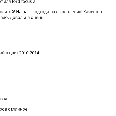
 для ford focus 2
влитой! На раз. Подходят все крепления! Качество
надо. Довольна очень
й в цвет 2010-2014
евая
аров отличное