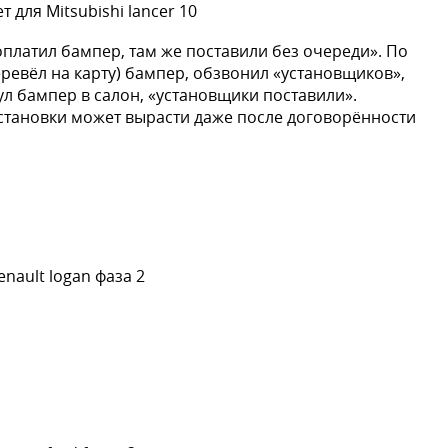
 для Mitsubishi lancer 10
оплатил бампер, там же поставили без очереди». По
еревёл на карту) бампер, обзвонил «установщиков»,
ул бампер в салон, «установщики поставили».
становки может вырасти даже после договорённости
nault logan фаза 2