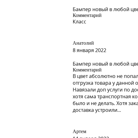
Бампер новый в любой цвет 
Комментарий
Класс
Анатолий
ILVER, RADIANT SILVER, QUICK
8 января 2022
Бампер новый в любой цвет
Комментарий
В цвет абсолютно не попал
отгрузка товара у данной 
Навязали доп услуги по до
хотя сама транспортная к
было и не делать. Хотя за
VET RED, WINTERBERRY RED
доставка устроили...
Артем