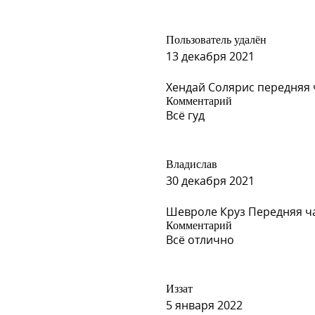
Пользователь удалён
, COASTAL BLUE, BRILLIANT B
13 декабря 2021
Хендай Солярис передняя ч
Комментарий
Всё гуд
Владислав
IAMANTGRAU
30 декабря 2021
Шевроле Круз Передняя ча
Комментарий
Всё отлично
Иззат
HITE, OLYMPIC WHITE (СОЛИД)
5 января 2022