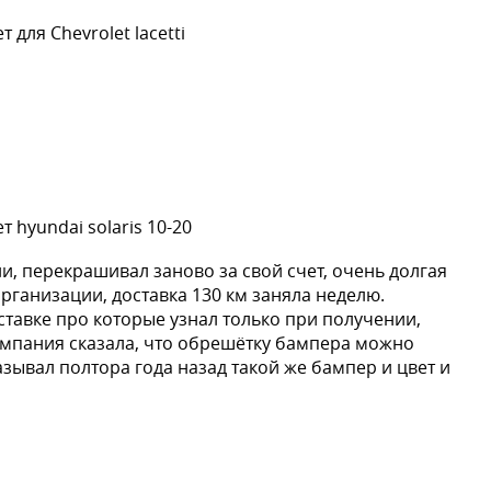
для Chevrolet lacetti
SILVER, SILVER ICE
 hyundai solaris 10-20
и, перекрашивал заново за свой счет, очень долгая
организации, доставка 130 км заняла неделю.
ставке про которые узнал только при получении,
омпания сказала, что обрешётку бампера можно
казывал полтора года назад такой же бампер и цвет и