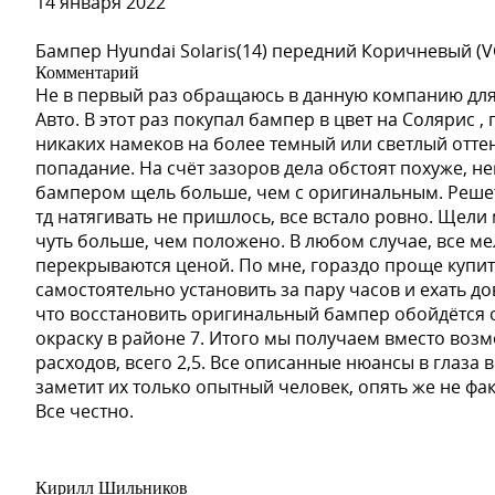
14 января 2022
Бампер Hyundai Solaris(14) передний Коричневый (V
Комментарий
GQJ - GRAND CANYON BRO
Не в первый раз обращаюсь в данную компанию для
Авто. В этот раз покупал бампер в цвет на Солярис 
никаких намеков на более темный или светлый отте
попадание. На счёт зазоров дела обстоят похуже, н
бампером щель больше, чем с оригинальным. Решет
тд натягивать не пришлось, все встало ровно. Щел
чуть больше, чем положено. В любом случае, все м
перекрываются ценой. По мне, гораздо проще купит
GAR, 501Q, 04Y - CARBON F
самостоятельно установить за пару часов и ехать д
что восстановить оригинальный бампер обойдётся от
окраску в районе 7. Итого мы получаем вместо воз
расходов, всего 2,5. Все описанные нюансы в глаза 
заметит их только опытный человек, опять же не фа
Все честно.
GYM, 205V - SATIN STEEL 
Кирилл Шильников