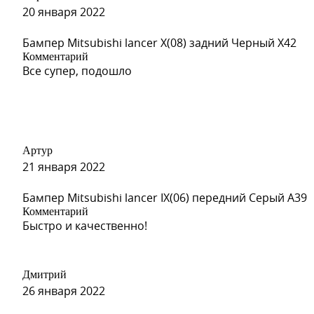
20 января 2022
Бампер Mitsubishi lancer X(08) задний Черный X42
Комментарий
Все супер, подошло
GGE, 73L - SUPER RED (СОЛИ
Артур
21 января 2022
Бампер Mitsubishi lancer IX(06) передний Серый A39
Комментарий
Быстро и качественно!
06U, GQV - FLAME RED
Дмитрий
26 января 2022