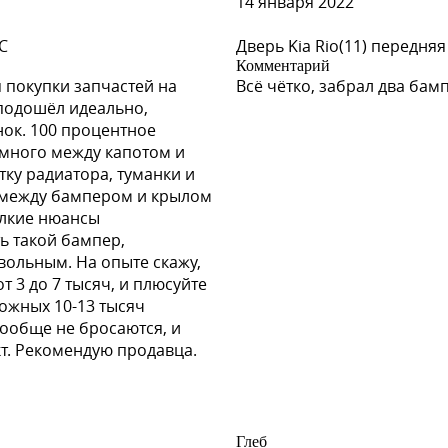
14 января 2022
C
Дверь Kia Rio(11) передняя
Комментарий
WN
 покупки запчастей на
Всё чётко, забрал два бам
, подошёл идеально,
нок. 100 процентное
емного между капотом и
ку радиатора, туманки и
и между бампером и крылом
елкие нюансы
ь такой бампер,
LASH, BLACK ICE, BLACK GRAN
овольным. На опыте скажу,
 3 до 7 тысяч, и плюсуйте
можных 10-13 тысяч
вообще не бросаются, и
кт. Рекомендую продавца.
GREY (ГЛЯНЦЕВО-СЕРЫЙ)
Глеб