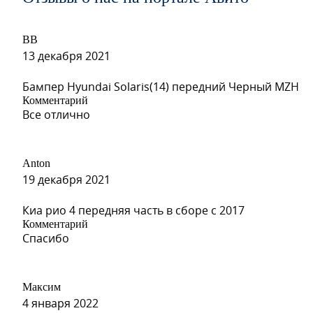
ВВ
GQM, 895T - BORACAY BLUE
13 декабря 2021
Бампер Hyundai Solaris(14) передний Черный MZH
Комментарий
Все отлично
Anton
GCW, 186 - MISTY LAKE, D
19 декабря 2021
Киа рио 4 передняя часть в сборе с 2017
Комментарий
Спасибо
Максим
GAZ, 8624, 50U - SUMMIT W
4 января 2022