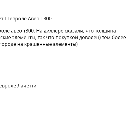
ет Шевроле Авео Т300
роле авео т300. На диллере сказали, что толщина
дские элементы, так что покупкой доволен) тем более
в городе на крашенные элементы)
евроле Лачетти