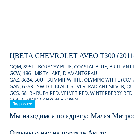
ЦВЕТА CHEVROLET AVEO T300 (2011-
GQM, 895T - BORACAY BLUE, COASTAL BLUE, BRILLIANT
GCW, 186 - MISTY LAKE, DIAMANTGRAU
GAZ, 8624, 50U - SUMMIT WHITE, OLYMPIC WHITE (СОЛ
GAN, 636R - SWITCHBLADE SILVER, RADIANT SILVER, QUI
GCS, 681R - RUBY RED, VELVET RED, WINTERBERRY RED
GQJ - GRAND CANYON BROWN
Подробнее
GAR, 501Q, 04Y - CARBON FLASH, BLACK ICE, BLACK GR
GYM, 205V - SATIN STEEL GREY
Мы находимся по адресу: Малая Митро
GGE, 73L - SUPER RED (СОЛИД)
06U, GQV - FLAME RED
Отзывы о нас на портале Авито
04U, GQW - URBAN GREY (2012)