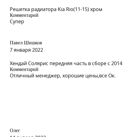
Решетка радиатора Kia Rio(11-15) хром
Комментарий
Супер
Павел Шишков
GAN, 636R - SWITCHBLADE S
7 января 2022
Хендай Солярис передняя часть в сборе с 2014
Комментарий
Отличный менеджер, хорошие цены,все Ок.
GCS, 681R - RUBY RED, VEL
Олег