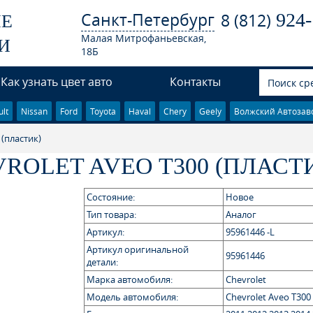
Санкт-Петербург
924-
8 (812)
ЫЕ
Малая Митрофаньевская,
И
18Б
Как узнать цвет авто
Контакты
lt
Nissan
Ford
Toyota
Haval
Chery
Geely
Волжский Автозав
 (пластик)
ROLET AVEO T300 (ПЛАСТ
Состояние:
Новое
Тип товара:
Аналог
Артикул:
95961446 -L
Артикул оригинальной
95961446
детали:
Марка автомобиля:
Chevrolet
Модель автомобиля:
Chevrolet Aveo T300 