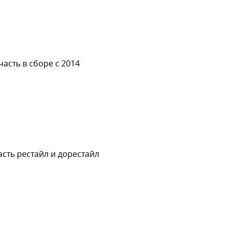
LUE
асть в сборе с 2014
сть рестайл и дорестайл