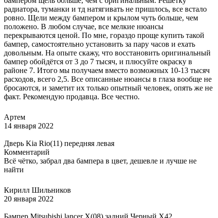
бампером щель больше, чем с оригинальным. Решетку
радиатора, туманки и тд натягивать не пришлось, все встало
ровно. Щели между бампером и крылом чуть больше, чем
положено. В любом случае, все мелкие нюансы
перекрываются ценой. По мне, гораздо проще купить такой
бампер, самостоятельно установить за пару часов и ехать
довольным. На опыте скажу, что восстановить оригинальный
бампер обойдётся от 3 до 7 тысяч, и плюсуйте окраску в
районе 7. Итого мы получаем вместо возможных 10-13 тысяч
расходов, всего 2,5. Все описанные нюансы в глаза вообще не
бросаются, и заметит их только опытный человек, опять же не
факт. Рекомендую продавца. Все честно.
Артем
14 января 2022
Дверь Kia Rio(11) передняя левая
Комментарий
Всё чётко, забрал два бампера в цвет, дешевле и лучше не
найти
Кирилл Шильников
20 января 2022
Бампер Mitsubishi lancer X(08) задний Черный X42