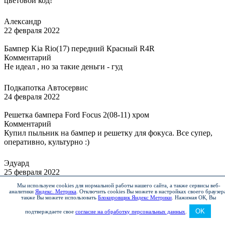
цветовой код!
Александр
22 февраля 2022
Бампер Kia Rio(17) передний Красный R4R
Комментарий
Не идеал , но за такие деньги - гуд
Подкапотка Автосервис
24 февраля 2022
Решетка бампера Ford Focus 2(08-11) хром
Комментарий
Купил пыльник на бампер и решетку для фокуса. Все супер,
оперативно, культурно :)
Эдуард
25 февраля 2022
Мы используем cookies для нормальной работы нашего сайта, а также сервисы веб-
Крышка багажника Hyundai Solaris(10) Серебристый R
аналитики
Яндекс. Метрика
.
Отключить cookies Вы можете в настройках своего браузер
также Вы можете использовать
Блокировщик Яндекс Метрики
.
Нажимая ОК, Вы
Комментарий
Крышку багажника получил, полное соответствие описанию,
OK
подтверждаете свое
согласие на обработку персональных данных
.
цвет и геометрия полностью идентична оригиналу (цена-