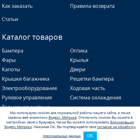
Как заказать
Правила возврата
Статьи
Каталог товаров
Бампера
Оптика
Фары
Крылья
Капоты
Двери
Крышки багажника
Решетки бампера
Электрооборудование
Ходовая часть
Рулевое управление
Система охлаждения
Тормозная система
Мы используем cookies для нормальной работы нашего сайта, а также
сервисы веб-аналитики
Яндекс. Метрика
.
Отключить cookies Вы можете в
настройках своего браузера, также Вы можете использовать
Блокировщик
Яндекс Метрики
.
Нажимая ОК, Вы подтверждаете свое
согласие на обработку
персональных данных
.
OK