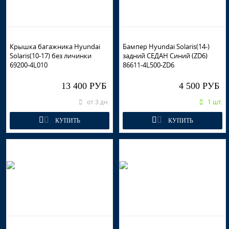
Крышка багажника Hyundai
Бампер Hyundai Solaris(14-)
Solaris(10-17) без личинки
задний СЕДАН Синий (ZD6)
69200-4L010
86611-4L500-ZD6
13 400 РУБ
4 500 РУБ
от 3 дн.
1 шт.
КУПИТЬ
КУПИТЬ