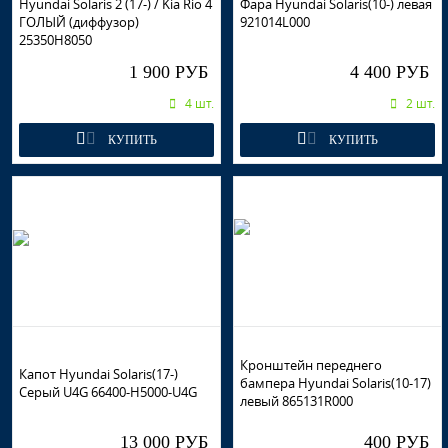
Hyundai Solaris 2 (17-) / Kia Rio 4
Фара Hyundai Solaris(10-) левая
ГОЛЫЙ (диффузор)
921014L000
25350H8050
1 900 РУБ
4 400 РУБ
4 шт.
2 шт.
КУПИТЬ
КУПИТЬ
Кронштейн переднего
Капот Hyundai Solaris(17-)
бампера Hyundai Solaris(10-17)
Серый U4G 66400-H5000-U4G
левый 865131R000
13 000 РУБ
400 РУБ