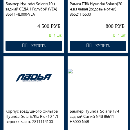
Бампер Hyundai Solaris(10-)
Рамка ПТФ Hyundai Solaris(20-
задний СЕДАН Голубой (VEA)
н.в.) левая (ходовые огни)
86611-4L000-VEA
86521H5500
4 500 РУБ
800 РУБ
1 шт.
1 шт.
КУПИТЬ
КУПИТЬ
Корпус воздушного фильтра
Бампер Hyundai Solaris(17-)
Hyundai Solaris/Kia Rio (10-17)
задний Синий N4B 86611-
верхняя часть 281111R100
H5000-N4B