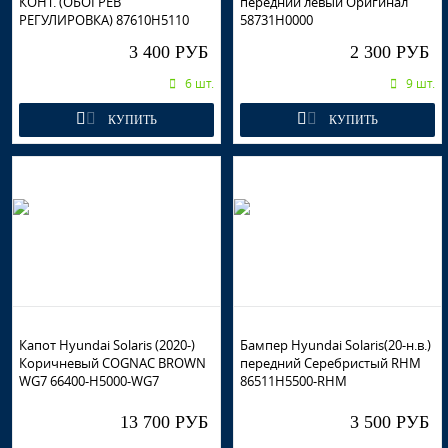
КОНТ. (ОБОГРЕВ
передний левый Оригинал
РЕГУЛИРОВКА) 87610H5110
58731H0000
3 400 РУБ
2 300 РУБ
6 шт.
9 шт.
КУПИТЬ
КУПИТЬ
Капот Hyundai Solaris (2020-)
Бампер Hyundai Solaris(20-н.в.)
Коричневый COGNAC BROWN
передний Серебристый RHM
WG7 66400-H5000-WG7
86511H5500-RHM
13 700 РУБ
3 500 РУБ