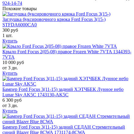
924-14-74
Похожие товары
Заглушка буксировочного крюка Ford Focus 3(15-)
STFDA6000CA0
300 руб
1 шт.
Купить
Крыло Ford Focus 2(05-08) правое Frozen White 7VTA 1344393-
7VTA
10 000 руб
от 3 дн.
Купить
Бампер Ford Focus 3(11-15) задний ХЭТЧБЕК Лунное небо
Lunar Sky AK5C 1743130-AK5C
6 300 руб
от 3 дн.
Купить
Бампер Ford Focus 3(11-15) задний СЕДАН Стремительный
синий Blazer Blue 8CWA 1731174-8CWA