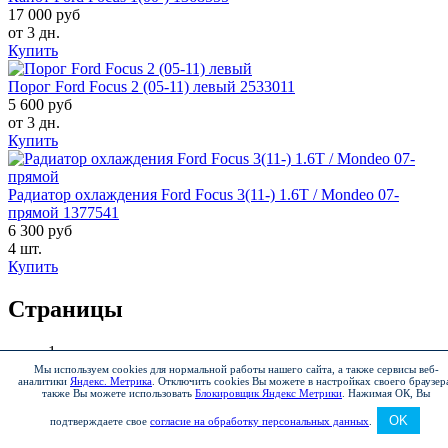
17 000 руб
от 3 дн.
Купить
Порог Ford Focus 2 (05-11) левый 2533011
5 600 руб
от 3 дн.
Купить
Радиатор охлаждения Ford Focus 3(11-) 1.6T / Mondeo 07-
прямой 1377541
6 300 руб
4 шт.
Купить
Страницы
1
2
Мы используем cookies для нормальной работы нашего сайта, а также сервисы веб-
аналитики
Яндекс. Метрика
.
Отключить cookies Вы можете в настройках своего браузер
следующая ›
также Вы можете использовать
Блокировщик Яндекс Метрики
.
Нажимая ОК, Вы
последняя »
OK
подтверждаете свое
согласие на обработку персональных данных
.
Где купить Задние фары Ford Focus