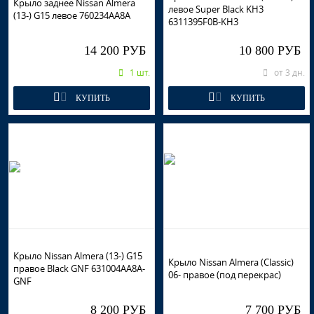
Крыло заднее Nissan Almera
левое Super Black KH3
(13-) G15 левое 760234AA8A
6311395F0B-KH3
14 200 РУБ
10 800 РУБ
1 шт.
от 3 дн.
КУПИТЬ
КУПИТЬ
Крыло Nissan Almera (13-) G15
Крыло Nissan Almera (Classic)
правое Black GNF 631004AA8A-
06- правое (под перекрас)
GNF
8 200 РУБ
7 700 РУБ