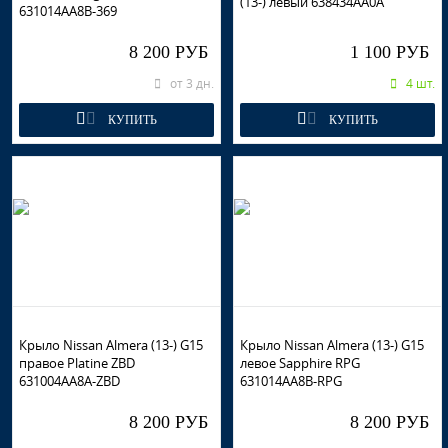
(13-) левый 638434AA0A
631014AA8B-369
8 200 РУБ
1 100 РУБ
от 3 дн.
4 шт.
КУПИТЬ
КУПИТЬ
Крыло Nissan Almera (13-) G15
Крыло Nissan Almera (13-) G15
правое Platine ZBD
левое Sapphire RPG
631004AA8A-ZBD
631014AA8B-RPG
8 200 РУБ
8 200 РУБ