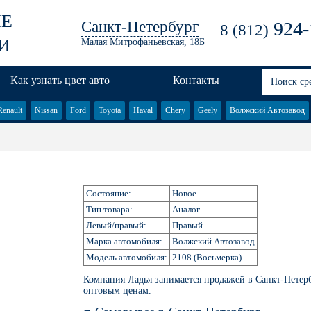
ЫЕ
Санкт-Петербург
924-
8 (812)
И
Малая Митрофаньевская, 18Б
Как узнать цвет авто
Контакты
Renault
Nissan
Ford
Toyota
Haval
Chery
Geely
Волжский Автозавод
Состояние:
Новое
Тип товара:
Аналог
Левый/правый:
Правый
Марка автомобиля:
Волжский Автозавод
Модель автомобиля:
2108 (Восьмерка)
Компания Ладья занимается продажей в Санкт-Петер
оптовым ценам.