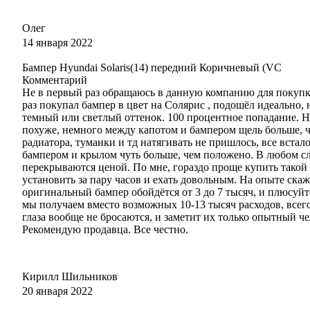
Олег
14 января 2022
Бампер Hyundai Solaris(14) передний Коричневый (VC
Комментарий
Не в первый раз обращаюсь в данную компанию для покупки
раз покупал бампер в цвет на Солярис , подошёл идеально, 
темный или светлый оттенок. 100 процентное попадание. На
похуже, немного между капотом и бампером щель больше, 
радиатора, туманки и тд натягивать не пришлось, все вста
бампером и крылом чуть больше, чем положено. В любом с
перекрываются ценой. По мне, гораздо проще купить такой
установить за пару часов и ехать довольным. На опыте скаж
оригинальный бампер обойдётся от 3 до 7 тысяч, и плюсуйт
мы получаем вместо возможных 10-13 тысяч расходов, всег
глаза вообще не бросаются, и заметит их только опытный че
Рекомендую продавца. Все честно.
Кирилл Шильников
20 января 2022