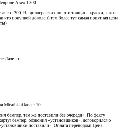
Шевроле Авео Т300
 авео т300. На диллере сказали, что толщина краски, как и
к что покупкой доволен) тем более тут самая приятная цена
нты)
ле Лачетти
 Mitsubishi lancer 10
тил бампер, там же поставили без очереди». По факту
 карту) бампер, обзвонил «установщиков», договорился о
, «установщики поставили». Оплата переводом! Цена