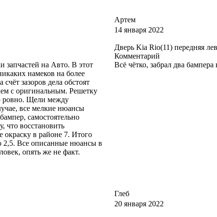
Артем
14 января 2022
Дверь Kia Rio(11) передняя ле
Комментарий
 запчастей на Авто. В этот
Всё чётко, забрал два бампера
никаких намеков на более
 счёт зазоров дела обстоят
чем с оригинальным. Решетку
ло ровно. Щели между
лучае, все мелкие нюансы
 бампер, самостоятельно
у, что восстановить
е окраску в районе 7. Итого
о 2,5. Все описанные нюансы в
ловек, опять же не факт.
Глеб
20 января 2022