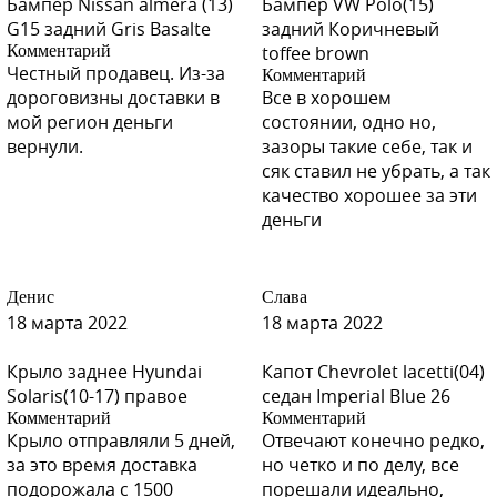
Бампер Nissan almera (13)
Бампер VW Polo(15)
G15 задний Gris Basalte
задний Коричневый
Комментарий
toffee brown
Честный продавец. Из-за
Комментарий
дороговизны доставки в
Все в хорошем
мой регион деньги
состоянии, одно но,
вернули.
зазоры такие себе, так и
сяк ставил не убрать, а так
качество хорошее за эти
деньги
Денис
Слава
18 марта 2022
18 марта 2022
Крыло заднее Hyundai
Капот Chevrolet lacetti(04)
Solaris(10-17) правое
седан Imperial Blue 26
Комментарий
Комментарий
Крыло отправляли 5 дней,
Отвечают конечно редко,
за это время доставка
но четко и по делу, все
подорожала с 1500
порешали идеально,