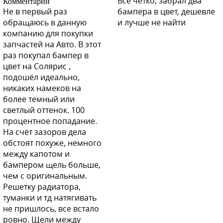
Всё чётко, забрал два
Комментарий
Не в первый раз
бампера в цвет, дешевле
обращаюсь в данную
и лучше не найти
компанию для покупки
запчастей на Авто. В этот
раз покупал бампер в
цвет на Солярис ,
подошёл идеально,
никаких намеков на
более темный или
светлый оттенок. 100
процентное попадание.
На счёт зазоров дела
обстоят похуже, немного
между капотом и
бампером щель больше,
чем с оригинальным.
Решетку радиатора,
туманки и тд натягивать
не пришлось, все встало
ровно. Щели между