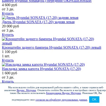
Бампер Hyundai Sonata(04-) передний ОКРАШЕННЫЙ
4 600 руб
от 3 дн.
Купить
Дверь Hyundai SONATA (17-20) задняя левая
20 000 руб
от 3 дн.
Купить
Кронштейн заднего бампера Hyundai SONATA (17-20) левый
1 100 руб
1 шт.
Купить
Накладка замка капота Hyundai SONATA (17-20)
1 600 руб
от 3 дн.
Купить
Мы используем cookies для нормальной работы нашего сайта, а также сервисы веб-
Крышка багажника Hyundai SONATA (17-20)
аналитики
Яндекс. Метрика
.
Отключить cookies Вы можете в настройках своего браузер
также Вы можете использовать
Блокировщик Яндекс Метрики
.
Нажимая ОК, Вы
22 100 руб
от 3 дн.
OK
подтверждаете свое
согласие на обработку персональных данных
.
Купить