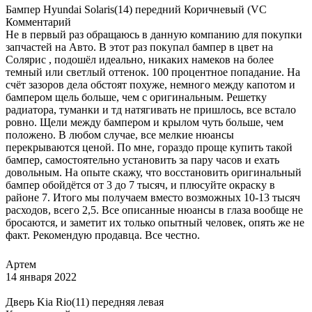
Бампер Hyundai Solaris(14) передний Коричневый (VC
Комментарий
Не в первый раз обращаюсь в данную компанию для покупки
запчастей на Авто. В этот раз покупал бампер в цвет на
Солярис , подошёл идеально, никаких намеков на более
темный или светлый оттенок. 100 процентное попадание. На
счёт зазоров дела обстоят похуже, немного между капотом и
бампером щель больше, чем с оригинальным. Решетку
радиатора, туманки и тд натягивать не пришлось, все встало
ровно. Щели между бампером и крылом чуть больше, чем
положено. В любом случае, все мелкие нюансы
перекрываются ценой. По мне, гораздо проще купить такой
бампер, самостоятельно установить за пару часов и ехать
довольным. На опыте скажу, что восстановить оригинальный
бампер обойдётся от 3 до 7 тысяч, и плюсуйте окраску в
районе 7. Итого мы получаем вместо возможных 10-13 тысяч
расходов, всего 2,5. Все описанные нюансы в глаза вообще не
бросаются, и заметит их только опытный человек, опять же не
факт. Рекомендую продавца. Все честно.
Артем
14 января 2022
Дверь Kia Rio(11) передняя левая