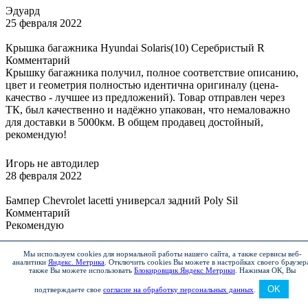
Эдуард
25 февраля 2022
Крышка багажника Hyundai Solaris(10) Серебристый R
Комментарий
Крышку багажника получил, полное соответствие описанию,
цвет и геометрия полностью идентична оригиналу (цена-
качество - лучшее из предложений). Товар отправлен через
ТК, был качественно и надёжно упакован, что немаловажно
для доставки в 5000км. В общем продавец достойный,
рекомендую!
Игорь не автодилер
28 февраля 2022
Бампер Chevrolet lacetti универсал задний Poly Sil
Комментарий
Рекомендую
Вадим и Екатерина
Мы используем cookies для нормальной работы нашего сайта, а также сервисы веб-
аналитики
Яндекс. Метрика
.
Отключить cookies Вы можете в настройках своего браузер
1 марта 2022
также Вы можете использовать
Блокировщик Яндекс Метрики
.
Нажимая ОК, Вы
OK
Бампер новый в любой цвет Рено Логан/Сандеро 2014
подтверждаете свое
согласие на обработку персональных данных
.
Комментарий