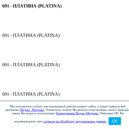
691 - ПЛАТИНА (PLATINA)
691 - ПЛАТИНА (PLATINA)
691 - ПЛАТИНА (PLATINA)
691 - ПЛАТИНА (PLATINA)
Мы используем cookies для нормальной работы нашего сайта, а также сервисы веб-
аналитики
Яндекс. Метрика
.
Отключить cookies Вы можете в настройках своего браузер
также Вы можете использовать
Блокировщик Яндекс Метрики
.
Нажимая ОК, Вы
OK
подтверждаете свое
согласие на обработку персональных данных
.
247 - КАРФАГЕН (KARFAGEN) (Lada Vesta Exclusive,
Lada Vesta SW, Lada Vesta SW Cross)