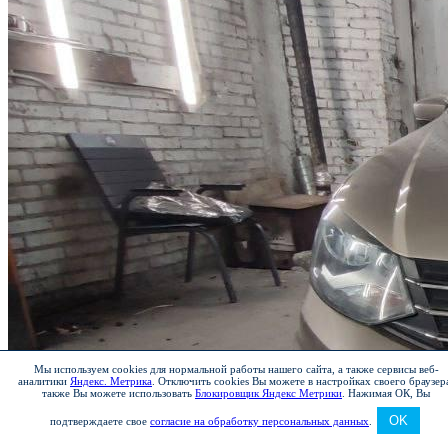
Мы используем cookies для нормальной работы нашего сайта, а также сервисы веб-
аналитики
Яндекс. Метрика
.
Отключить cookies Вы можете в настройках своего браузер
также Вы можете использовать
Блокировщик Яндекс Метрики
.
Нажимая ОК, Вы
OK
подтверждаете свое
согласие на обработку персональных данных
.