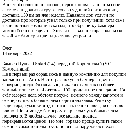
В цвет абсолютно не попали, перекрашивал заново за свой
счет, очень долгая отгрузка товара у данной организации,
доставка 130 км заняла неделю. Навязали доп услуги по
доставке про которые узнал только при получении, хотя сама
транспортная компания сказала, что обрешётку бампера
можно было и не делать. Хотя заказывал полтора года назад
такой же бампер и цвет и доставка устроили...
Олег
14 января 2022
Бампер Hyundai Solaris(14) передний Коричневый (VC
Комментарий
Не в первый раз обращаюсь в данную компанию для покупки
запчастей на Авто. В этот раз покупал бампер в цвет на
Солярис , подошёл идеально, никаких намеков на более
темный или светлый оттенок. 100 процентное попадание. На
счёт зазоров дела обстоят похуже, немного между капотом и
бампером щель больше, чем с оригинальным. Решетку
радиатора, туманки и тд натягивать не пришлось, все встало
ровно. Щели между бампером и крылом чуть больше, чем
положено. В любом случае, все мелкие нюансы
перекрываются ценой. По мне, гораздо проще купить такой
бампер, самостоятельно установить за пару часов и ехать