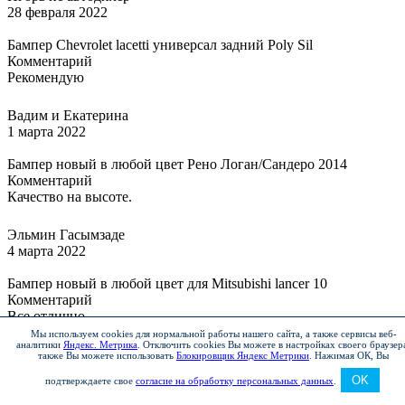
28 февраля 2022
Бампер Chevrolet lacetti универсал задний Poly Sil
Комментарий
Рекомендую
Вадим и Екатерина
1 марта 2022
Бампер новый в любой цвет Рено Логан/Сандеро 2014
Комментарий
Качество на высоте.
Эльмин Гасымзаде
4 марта 2022
Бампер новый в любой цвет для Mitsubishi lancer 10
Комментарий
Все отлично
Мы используем cookies для нормальной работы нашего сайта, а также сервисы веб-
аналитики
Яндекс. Метрика
.
Отключить cookies Вы можете в настройках своего браузер
Станислав
также Вы можете использовать
Блокировщик Яндекс Метрики
.
Нажимая ОК, Вы
4 марта 2022
OK
подтверждаете свое
согласие на обработку персональных данных
.
Бампер Hyundai Solaris(10) передний Серебристый (R