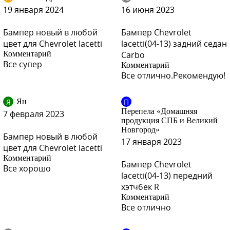
73L, GGE - SUPER RED (СОЛИД)
19 января 2024
16 июня 2023
Бампер новый в любой
Бампер Chevrolet
цвет для Chevrolet lacetti
lacetti(04-13) задний седан
Комментарий
Carbo
73L, GGE - SUPER RED (СОЛИД)
Все супер
Комментарий
Все отлично.Рекомендую!
Я
П
Ян
73L, GGE - SUPER RED (СОЛИД)
Перепела «Домашняя
7 февраля 2023
продукция СПБ и Великий
Новгород»
Бампер новый в любой
17 января 2023
цвет для Chevrolet lacetti
Комментарий
GAZ, 40R, 8624 - SUMMIT WHITE, OLYMPIC WHITE,
Бампер Chevrolet
Все хорошо
SCHNEEWEISS, ARCTIC WHITE, BIALY SUMMIT (СОЛИД)
lacetti(04-13) передний
хэтчбек R
Комментарий
Все отлично
GAZ, 40R, 8624 - SUMMIT WHITE, OLYMPIC WHITE,