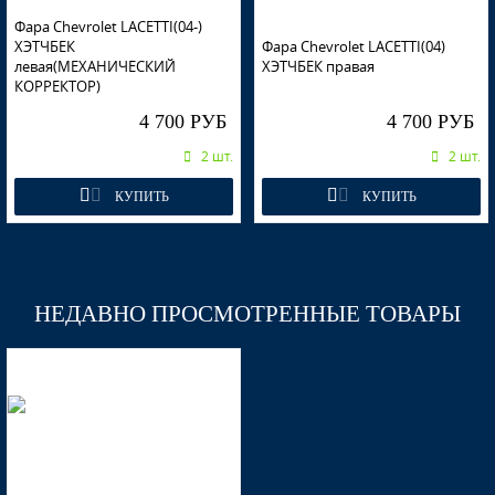
Фара Chevrolet LACETTI(04-)
ХЭТЧБЕК
Фара Chevrolet LACETTI(04)
левая(МЕХАНИЧЕСКИЙ
ХЭТЧБЕК правая
58U - DARK TURQUOISE
КОРРЕКТОР)
4 700 РУБ
4 700 РУБ
2 шт.
2 шт.
58U - DARK TURQUOISE
КУПИТЬ
КУПИТЬ
15U, 26V - IMPERIAL BLUE
НЕДАВНО ПРОСМОТРЕННЫЕ ТОВАРЫ
15U, 26V - IMPERIAL BLUE