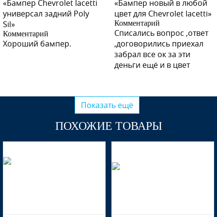
«Бампер Chevrolet lacetti
«Бампер новый в любой
70U - RED ROCK
универсал задний Poly
цвет для Chevrolet lacetti»
Sil»
Комментарий
Списались вопрос ,ответ
Комментарий
Хороший бампер.
,договорились приехал
забрал все ок за эти
70U - RED ROCK
деньги ещё и в цвет
Показать ещё
70U - RED ROCK
ПОХОЖИЕ ТОВАРЫ
58U - DARK TURQUOISE
58U - DARK TURQUOISE