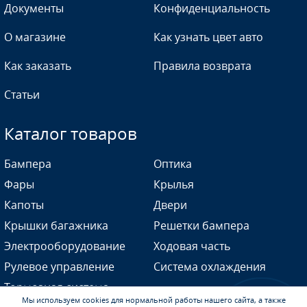
Документы
Конфиденциальность
О магазине
Как узнать цвет авто
Как заказать
Правила возврата
87U - PEARL BLACK
Статьи
Каталог товаров
92U, GCY - POLY SILVER
Бампера
Оптика
Фары
Крылья
Капоты
Двери
92U, GCY - POLY SILVER
Крышки багажника
Решетки бампера
Электрооборудование
Ходовая часть
Рулевое управление
Система охлаждения
92U, GCY - POLY SILVER
Тормозная система
Мы используем cookies для нормальной работы нашего сайта, а также