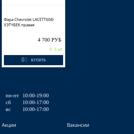
15U, 26V - IMPERIAL BLUE
Фара Chevrolet LACETTI(04)
ХЭТЧБЕК правая
4 700 РУБ
15U, 26V - IMPERIAL BLUE
2 шт.
КУПИТЬ
87U - PEARL BLACK
пн-пт
10:00-19:00
87U - PEARL BLACK
сб
10:00-17:00
вс
10:00-17:00
Акции
Вакансии
87U - PEARL BLACK