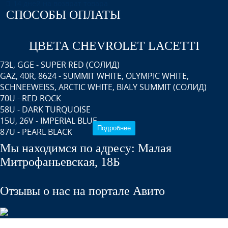
14 дней на возврат товара
СПОСОБЫ ОПЛАТЫ
ЦВЕТА CHEVROLET LACETTI
73L, GGE - SUPER RED (СОЛИД)
GAZ, 40R, 8624 - SUMMIT WHITE, OLYMPIC WHITE,
SCHNEEWEISS, ARCTIC WHITE, BIALY SUMMIT (СОЛИД)
70U - RED ROCK
58U - DARK TURQUOISE
15U, 26V - IMPERIAL BLUE
Подробнее
87U - PEARL BLACK
92U, GCY - POLY SILVER
Мы находимся по адресу: Малая
54U - SUNSET ORANGE
Митрофаньевская, 18Б
35U, 2WU - MINT GREEN
68U - MELANGE BEIGE
31U - DENIM BLUE
Отзывы о нас на портале Авито
44V, 17U, 224L - KHAKI GREEN
GCV - PEWTER GREY
GCT - MOROCCAN BLUE