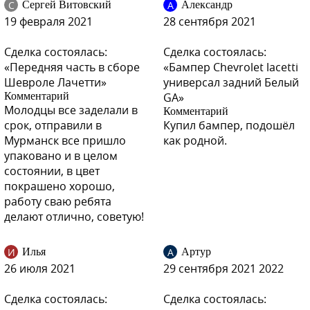
С
А
Сергей Витовский
Александр
SCHNEEWEISS, ARCTIC WHITE, BIALY SUMMIT (СОЛИД)
19 февраля 2021
28 сентября 2021
Сделка состоялась:
Сделка состоялась:
«Передняя часть в сборе
«Бампер Chevrolet lacetti
GAZ, 40R, 8624 - SUMMIT WHITE, OLYMPIC WHITE,
Шевроле Лачетти»
универсал задний Белый
SCHNEEWEISS, ARCTIC WHITE, BIALY SUMMIT (СОЛИД)
Комментарий
GA»
Молодцы все заделали в
Комментарий
срок, отправили в
Купил бампер, подошёл
Мурманск все пришло
как родной.
упаковано и в целом
GAZ, 40R, 8624 - SUMMIT WHITE, OLYMPIC WHITE,
состоянии, в цвет
SCHNEEWEISS, ARCTIC WHITE, BIALY SUMMIT (СОЛИД)
покрашено хорошо,
работу сваю ребята
делают отлично, советую!
70U - RED ROCK
И
А
Илья
Артур
26 июля 2021
29 сентября 2021 2022
Сделка состоялась:
Сделка состоялась: