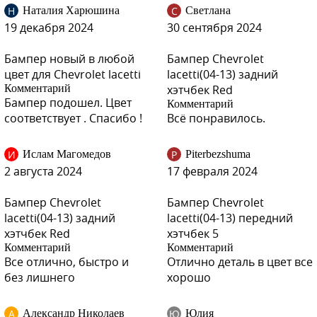
GCS, 50H - VELVET RED, WINTERBERRY RED
Н
С
Наталия Харюшина
Светлана
GQK - SMOKEY GREY, GUNSMOKE GRAY
19 декабря 2024
30 сентября 2024
GCZ - LIGHT GOLD
GAN, 176, 636R - SWITCHBLADE SILVER, SOVEREIGN SILVER,
Бампер новый в любой
Бампер Chevrolet
RADIANT SILVER, QUICKSILVER, BLADE SILVER, SILVER ICE
цвет для Chevrolet lacetti
lacetti(04-13) задний
GUF - ARCTIC BLUE, MINERAL OIL BLUE
Комментарий
хэтчбек Red
GAR, 01Q, 22C - CARBON FLASH, GRAPHITSCHWARZ,
Бампер подошел. Цвет
Комментарий
CZARNY CARBON FLASH
соответствует . Спасибо !
Всё понравилось.
GOZ - DAYDREAM BEIGE (2010-2012)
GCW, 186 - MISTY LAKE, DIAMANTGRAU
И
P
Ислам Магомедов
Piterbezshuma
10L, 11U, 474, GCB - GALAXY WHITE, CASABLANCA WHITE
2 августа 2024
17 февраля 2024
(СОЛИД)
Бампер Chevrolet
Бампер Chevrolet
lacetti(04-13) задний
lacetti(04-13) передний
хэтчбек Red
хэтчбек 5
Комментарий
Комментарий
73L, GGE - SUPER RED (СОЛИД)
Все отлично, быстро и
Отлично деталь в цвет все
без лишнего
хорошо
А
Ю
Александр Николаев
Юлия