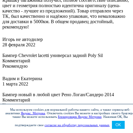
Крышку багажника получил, полное соответствие описанию,
цвет и геометрия полностью идентична оригиналу (цена-
качество - лучшее из предложений). Товар отправлен через
ТК, был качественно и надёжно упакован, что немаловажно
для доставки в 5000км. В общем продавец достойный,
рекомендую!
Игорь не автодилер
28 февраля 2022
Бампер Chevrolet lacetti универсал задний Poly Sil
Комментарий
Рекомендую
Вадим и Екатерина
1 марта 2022
Бампер новый в любой цвет Рено Логан/Сандеро 2014
Комментарий
Качество на высоте.
Мы используем cookies для нормальной работы нашего сайта, а также сервисы веб-
аналитики
Яндекс. Метрика
.
Отключить cookies Вы можете в настройках своего браузер
также Вы можете использовать
Блокировщик Яндекс Метрики
.
Нажимая ОК, Вы
Эльмин Гасымзаде
4 марта 2022
OK
подтверждаете свое
согласие на обработку персональных данных
.