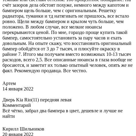
счёт зазоров дела обстоят похуже, немного между капотом и
бампером щель больше, чем с оригинальным. Решетку
радиатора, туманки и тд натягивать не пришлось, все встало
ровно. Щели между бампером и крылом чуть больше, чем
положено. В любом случае, все мелкие нюансы
перекрываются ценой. По мне, гораздо проще купить такой
бампер, самостоятельно установить за пару часов и ехать
довольным. На опыте скажу, что восстановить оригинальный
бампер обойдётся от 3 до 7 тысяч, и плюсуйте окраску в
районе 7. Итого мы получаем вместо возможных 10-13 тысяч
расходов, всего 2,5. Все описанные нюансы в глаза вообще не
бросаются, и заметит их только опытный человек, опять же не
факт. Рекомендую продавца. Все честно.
Артем
14 января 2022
Дверь Kia Rio(11) передняя левая
Комментарий
Всё чётко, забрал два бампера в цвет, дешевле и лучше не
найти
Кирилл Шильников
20 января 2022