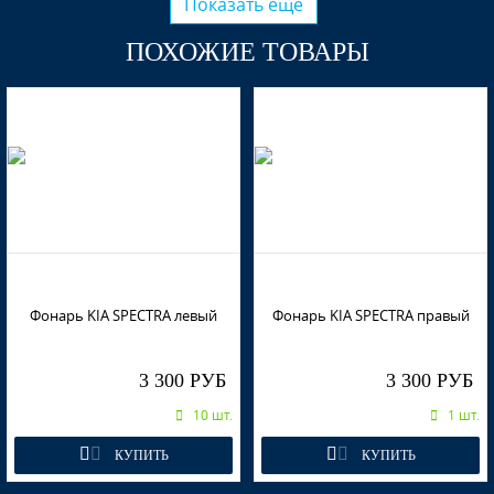
Показать ещё
ПОХОЖИЕ ТОВАРЫ
EB - ЧЕРНЫЙ (СОЛИД)
EB - ЧЕРНЫЙ (СОЛИД)
Фонарь KIA SPECTRA левый
Фонарь KIA SPECTRA правый
EB - ЧЕРНЫЙ (СОЛИД)
3 300 РУБ
3 300 РУБ
10 шт.
1 шт.
9G - ЗОЛОТИСТО - БЕЖЕВЫЙ
КУПИТЬ
КУПИТЬ