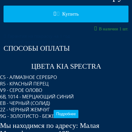
Купить
В наличии 1 шт.
Гарантия на покраску на 1 год
14 дней на возврат товара
СПОСОБЫ ОПЛАТЫ
ЦВЕТА KIA SPECTRA
C5 - АЛМАЗНОЕ СЕРЕБРО
R5 - КРАСНЫЙ ПЕРЕЦ
V9 - СЕРОЕ ОЛОВО
6B, 1014 - МЕРЦАЮЩИЙ СИНИЙ
EB - ЧЕРНЫЙ (СОЛИД)
2Z - ЧЕРНЫЙ ЖЕМЧУГ
Подробнее
9G - ЗОЛОТИСТО - БЕЖЕВЫЙ
WN, 471 - ТЕМНО - СИНИЙ
Мы находимся по адресу: Малая
UD - CLEAR WHITE (СОЛИД)