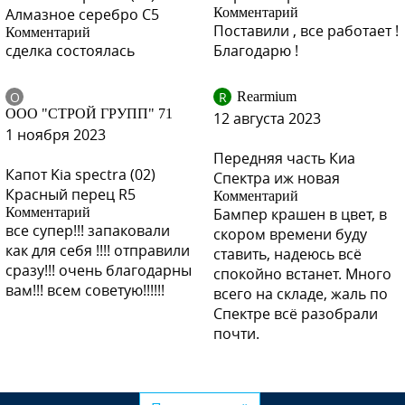
Алмазное серебро C5
Комментарий
Поставили , все работает !
6B, 1014 - МЕРЦАЮЩИЙ СИНИЙ
Комментарий
сделка состоялась
Благодарю !
О
R
Rearmium
ООО "СТРОЙ ГРУПП" 71
12 августа 2023
6B, 1014 - МЕРЦАЮЩИЙ СИНИЙ
1 ноября 2023
Передняя часть Киа
Капот Kia spectra (02)
Спектра иж новая
Красный перец R5
Комментарий
Комментарий
Бампер крашен в цвет, в
6B, 1014 - МЕРЦАЮЩИЙ СИНИЙ
все супер!!! запаковали
скором времени буду
как для себя !!!! отправили
ставить, надеюсь всё
сразу!!! очень благодарны
спокойно встанет. Много
вам!!! всем советую!!!!!!
всего на складе, жаль по
6B, 1014 - МЕРЦАЮЩИЙ СИНИЙ
Спектре всё разобрали
почти.
EB - ЧЕРНЫЙ (СОЛИД)