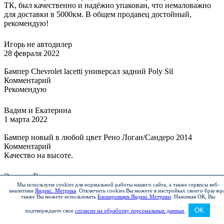
ТК, был качественно и надёжно упакован, что немаловажно
для доставки в 5000км. В общем продавец достойный,
рекомендую!
Игорь не автодилер
28 февраля 2022
Бампер Chevrolet lacetti универсал задний Poly Sil
Комментарий
Рекомендую
Вадим и Екатерина
1 марта 2022
Бампер новый в любой цвет Рено Логан/Сандеро 2014
Комментарий
Качество на высоте.
Эльмин Гасымзаде
4 марта 2022
Мы используем cookies для нормальной работы нашего сайта, а также сервисы веб-
аналитики
Яндекс. Метрика
.
Отключить cookies Вы можете в настройках своего браузер
также Вы можете использовать
Блокировщик Яндекс Метрики
.
Нажимая ОК, Вы
Бампер новый в любой цвет для Mitsubishi lancer 10
OK
подтверждаете свое
согласие на обработку персональных данных
.
Комментарий
Все отлично