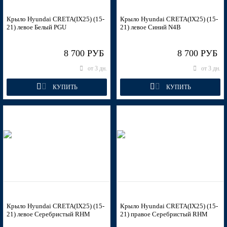
Крыло Hyundai CRETA(IX25) (15-
Крыло Hyundai CRETA(IX25) (15-
21) левое Белый PGU
21) левое Синий N4B
PR2, R4R - FIERY RED, POMEGRANATE RED, 파이어리 레드
8 700 РУБ
8 700 РУБ
(Красный)
от 3 дн.
от 3 дн.
КУПИТЬ
КУПИТЬ
PR2, R4R - FIERY RED, POMEGRANATE RED, 파이어리 레드
(Красный)
PR2, R4R - FIERY RED, POMEGRANATE RED, 파이어리 레드
(Красный)
Крыло Hyundai CRETA(IX25) (15-
Крыло Hyundai CRETA(IX25) (15-
PR2, R4R - FIERY RED, POMEGRANATE RED, 파이어리 레드
21) левое Серебристый RHM
21) правое Серебристый RHM
(Красный)