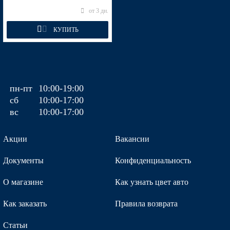
SN4 - SUNSET ORANGE (Оранжевый)
от 3 дн.
КУПИТЬ
SN4 - SUNSET ORANGE (Оранжевый)
пн-пт
10:00-19:00
SN4 - SUNSET ORANGE (Оранжевый)
сб
10:00-17:00
вс
10:00-17:00
Акции
Вакансии
W4Y - ICE WINE, LINEN BEIGE (Бежевый) (с 2017)
Документы
Конфиденциальность
О магазине
Как узнать цвет авто
W4Y - ICE WINE, LINEN BEIGE (Бежевый) (с 2017)
Как заказать
Правила возврата
Статьи