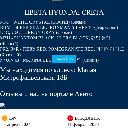
ЦВЕТА HYUNDAI CRETA
PGU - WHITE CRYSTAL (СОЛИД) (Белый)
RHM - SLEEK SILVER, IRONMAN SILVER (Серебристый)
U4G, U6G - URBAN GRAY (Серый)
MZH - PHANTOM BLACK, ULTRA BLACK, 팬텀 블랙
(Черный)
PR2, R4R - FIERY RED, POMEGRANATE RED, 파이어리 레드
(Красный)
Подробнее
N4U,N4B - MARINA BLUE, 마리나 블루 (Синий)
P4N - EARTH BROWN (Коричневый)
Мы находимся по адресу: Малая
SN4 - SUNSET ORANGE (Оранжевый)
W4Y - ICE WINE, LINEN BEIGE (Бежевый) (с 2017)
Митрофаньевская, 18Б
Отзывы о нас на портале Авито
PGU - WHITE CRYSTAL (СОЛИД) (Белый)
Lev
ВЛАДЛЕНА
L
В
11 апреля 2024
11 февраля 2024
PGU - WHITE CRYSTAL (СОЛИД) (Белый)