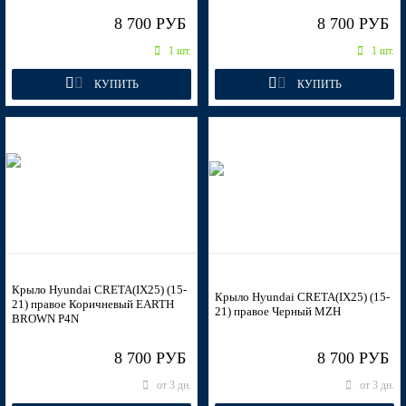
8 700 РУБ
8 700 РУБ
1 шт.
1 шт.
N4U,N4B - MARINA BLUE, 마리나 블루 (Синий)
КУПИТЬ
КУПИТЬ
N4U,N4B - MARINA BLUE, 마리나 블루 (Синий)
N4U,N4B - MARINA BLUE, 마리나 블루 (Синий)
Крыло Hyundai CRETA(IX25) (15-
Крыло Hyundai CRETA(IX25) (15-
21) правое Коричневый EARTH
21) правое Черный MZH
BROWN P4N
N4U,N4B - MARINA BLUE, 마리나 블루 (Синий)
8 700 РУБ
8 700 РУБ
от 3 дн.
от 3 дн.