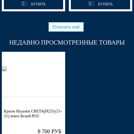
P4N - EARTH BROWN (Коричневый)
КУПИТЬ
КУПИТЬ
Показать ещё
P4N - EARTH BROWN (Коричневый)
НЕДАВНО ПРОСМОТРЕННЫЕ ТОВАРЫ
P4N - EARTH BROWN (Коричневый)
P4N - EARTH BROWN (Коричневый)
SN4 - SUNSET ORANGE (Оранжевый)
Крыло Hyundai CRETA(IX25) (15-
21) левое Белый PGU
8 700 РУБ