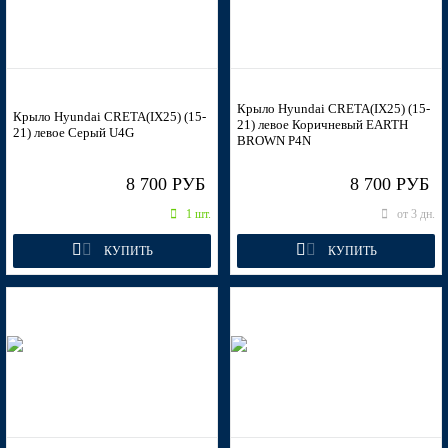
U4G, U6G - URBAN GRAY (Серый)
MZH - PHANTOM BLACK, ULTRA BLACK, 팬텀 블랙
Крыло Hyundai CRETA(IX25) (15-
(Черный)
Крыло Hyundai CRETA(IX25) (15-
21) левое Коричневый EARTH
21) левое Серый U4G
BROWN P4N
8 700 РУБ
8 700 РУБ
MZH - PHANTOM BLACK, ULTRA BLACK, 팬텀 블랙
1 шт.
от 3 дн.
(Черный)
КУПИТЬ
КУПИТЬ
MZH - PHANTOM BLACK, ULTRA BLACK, 팬텀 블랙
(Черный)
MZH - PHANTOM BLACK, ULTRA BLACK, 팬텀 블랙
(Черный)