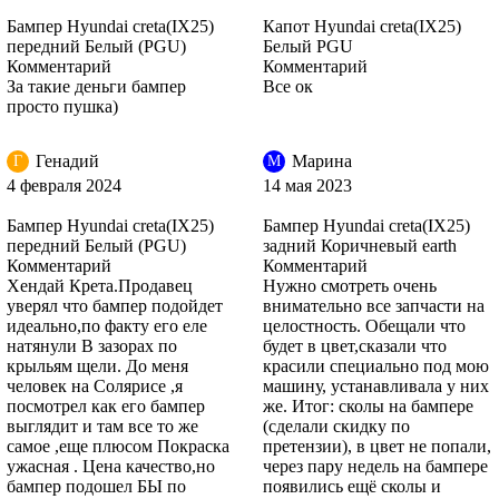
Бампер Hyundai creta(IX25)
Капот Hyundai creta(IX25)
передний Белый (PGU)
Белый PGU
Комментарий
Комментарий
За такие деньги бампер
Все ок
PGU - WHITE CRYSTAL (СОЛИД) (Белый)
просто пушка)
Генадий
Марина
Г
М
4 февраля 2024
14 мая 2023
PGU - WHITE CRYSTAL (СОЛИД) (Белый)
Бампер Hyundai creta(IX25)
Бампер Hyundai creta(IX25)
передний Белый (PGU)
задний Коричневый earth
Комментарий
Комментарий
Хендай Крета.Продавец
Нужно смотреть очень
RHM - SLEEK SILVER, IRONMAN SILVER (Серебристый)
уверял что бампер подойдет
внимательно все запчасти на
идеально,по факту его еле
целостность. Обещали что
натянули В зазорах по
будет в цвет,сказали что
крыльям щели. До меня
красили специально под мою
человек на Солярисе ,я
машину, устанавливала у них
RHM - SLEEK SILVER, IRONMAN SILVER (Серебристый)
посмотрел как его бампер
же. Итог: сколы на бампере
выглядит и там все то же
(сделали скидку по
самое ,еще плюсом Покраска
претензии), в цвет не попали,
ужасная . Цена качество,но
через пару недель на бампере
бампер подошел БЫ по
появились ещё сколы и