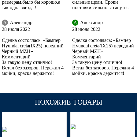
RHM - SLEEK SILVER, IRONMAN SILVER (Серебристый)
размерам,было бы хорошо,а
сильные щели. Сроки
так одна звезда !
поставки сильно затянуты.
Александр
Александр
А
А
RHM - SLEEK SILVER, IRONMAN SILVER (Серебристый)
28 июля 2022
28 июля 2022
Сделка состоялась: «Бампер
Сделка состоялась: «Бампер
Hyundai creta(IX25) передний
Hyundai creta(IX25) передний
Черный MZH»
Черный MZH»
U4G, U6G - URBAN GRAY (Серый)
Комментарий
Комментарий
За такую цену отлично!
За такую цену отлично!
Встал без зазоров. Пережил 4
Встал без зазоров. Пережил 4
мойки, краска держится!
мойки, краска держится!
U4G, U6G - URBAN GRAY (Серый)
ПОХОЖИЕ ТОВАРЫ
U4G, U6G - URBAN GRAY (Серый)