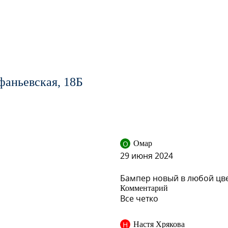
фаньевская, 18Б
 CHROME SILVER, BLADE SILVER
О
Омар
29 июня 2024
Бампер новый в любой цве
Комментарий
Все четко
Н
Настя Хрякова