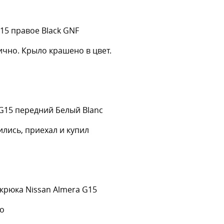
G15 правое Black GNF
ично. Крыло крашено в цвет.
 G15 передний Белый Blanc
лись, приехал и купил
крюка Nissan Almera G15
ко