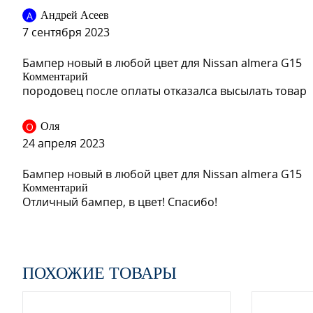
А
Андрей Асеев
7 сентября 2023
Бампер новый в любой цвет для Nissan almera G15
BPE - WHITE PEARL
Комментарий
породовец после оплаты отказалса высылать товар
О
Оля
BPE - WHITE PEARL
24 апреля 2023
Бампер новый в любой цвет для Nissan almera G15
Комментарий
Отличный бампер, в цвет! Спасибо!
EEC - BLACK METALLIC
ПОХОЖИЕ ТОВАРЫ
EEC - BLACK METALLIC