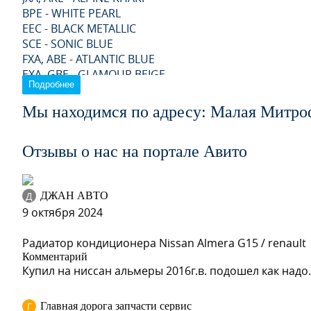
BPE - WHITE PEARL
EEC - BLACK METALLIC
SCE - SONIC BLUE
FXA, ABE - ATLANTIC BLUE
EXA, GBE - GLAMOUR BEIGE
Подробнее
PSE - PLATINUM SILVER, ULTRA SILVER
KXA - SPORT SILVER
Мы находимся по адресу: Малая Митро
EBE - EXTREME BLUE
KY0 - BRIGHT SILVER, DIAMOND SILVER, SHEER SILVER,
Отзывы о нас на портале Авито
HXA - MINERAL BEIGE
TXA - MIDNIGHT BLUE
KXC - ULTRA SILVER
DXA - OLIVE SABLE
Д
ДЖАН АВТО
9 октября 2024
Радиатор кондиционера Nissan Almera G15 / renault
Комментарий
JXA, AKE - ALPINE KHAKI
Купил на ниссан альмеры 2016г.в. подошел как надо.
Г
Главная дорога запчасти сервис