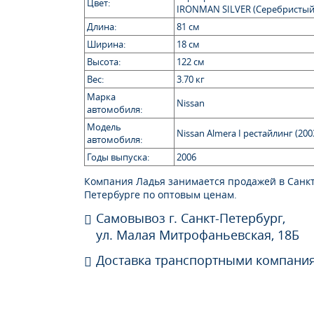
Цвет:
IRONMAN SILVER (Серебристый
Длина:
81 см
Ширина:
18 см
Высота:
122 см
Вес:
3.70 кг
Марка
Nissan
автомобиля:
Модель
Nissan Almera I рестайлинг (20
автомобиля:
Годы выпуска:
2006
Компания Ладья занимается продажей в Санкт
Петербурге по оптовым ценам.
Самовывоз г. Санкт-Петербург,
ул. Малая Митрофаньевская, 18Б
Доставка транспортными компани