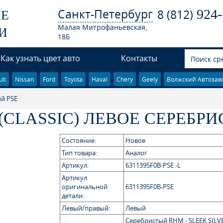
Санкт-Петербург
924-
8 (812)
ЫЕ
Малая Митрофаньевская,
И
18Б
Как узнать цвет авто
Контакты
lt
Nissan
Ford
Toyota
Haval
Chery
Geely
Волжский Автозав
ый PSE
(CLASSIC) ЛЕВОЕ СЕРЕБРИ
Состояние:
Новое
Тип товара:
Аналог
Артикул:
6311395F0B-PSE -L
Артикул
оригинальной
6311395F0B-PSE
детали:
Левый/правый:
Левый
Серебристый RHM - SLEEK SILV