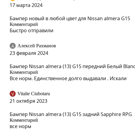
17 марта 2024
JXA, AKE - ALPINE KHAKI
Бампер новый в любой цвет для Nissan almera G15
Комментарий
Быстро отправили
JXA, AKE - ALPINE KHAKI
А
Алексей Рахманов
23 февраля 2024
Бампер Nissan almera (13) G15 передний Белый Blan
Комментарий
JXA, AKE - ALPINE KHAKI
Все норм. Единственное долго выдавали . Искали
V
Vitalie Ciubotaru
21 октября 2023
BPE - WHITE PEARL
Бампер Nissan almera (13) G15 задний Sapphire RPG
Комментарий
все норм
BPE - WHITE PEARL