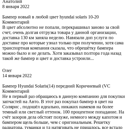
Анатолий
8 января 2022
Бампер новый в любой цвет hyundai solaris 10-20
Комментарий
В цвет абсолютно не попали, перекрашивал заново за свой
счет, очень долгая отгрузка товара у данной организации,
доставка 130 км заняла неделю. Навязали доп услуги по
доставке про которые узнал только при получении, хотя сама
транспортная компания сказала, что обрешётку бампера
можно было и не делать. Хотя заказывал полтора года назад
такой же бампер и цвет и доставка устроили...
Олег
14 января 2022
Бампер Hyundai Solaris(14) передний Коричневый (VC
Комментарий
Не в первый раз обращаюсь в данную компанию для покупки
запчастей на Авто. В этот раз покупал бампер в цвет на
Солярис , подошёл идеально, никаких намеков на более
темный или светлый оттенок. 100 процентное попадание. На
счёт зазоров дела обстоят похуже, немного между капотом и
бампером щель больше, чем с оригинальным. Решетку
радиатора, туманки и тд натягивать не пришлось, все встало