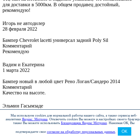
для доставки в 5000км. В общем продавец достойный,
рекомендую!
Игорь не автодилер
28 февраля 2022
Бампер Chevrolet lacetti универсал задний Poly Sil
Комментарий
Рекомендую
Вадим и Екатерина
1 марта 2022
Бампер новый в любой цвет Рено Логан/Сандеро 2014
Комментарий
Качество на высоте.
Эльмин Гасымзаде
4 марта 2022
Мы используем cookies для нормальной работы нашего сайта, а также сервисы веб-
аналитики
Яндекс. Метрика
.
Отключить cookies Вы можете в настройках своего браузер
Бампер новый в любой цвет для Mitsubishi lancer 10
также Вы можете использовать
Блокировщик Яндекс Метрики
.
Нажимая ОК, Вы
Комментарий
OK
подтверждаете свое
согласие на обработку персональных данных
.
Все отлично